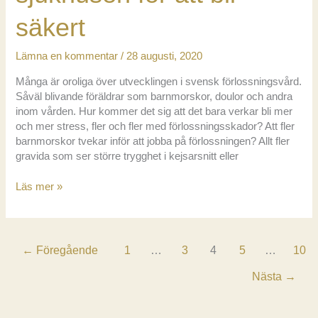
säkert
Lämna en kommentar
/
28 augusti, 2020
Många är oroliga över utvecklingen i svensk förlossningsvård.
Såväl blivande föräldrar som barnmorskor, doulor och andra
inom vården. Hur kommer det sig att det bara verkar bli mer
och mer stress, fler och fler med förlossningsskador? Att fler
barnmorskor tvekar inför att jobba på förlossningen? Allt fler
gravida som ser större trygghet i kejsarsnitt eller
Marsden
Läs mer »
Wagner:
Födandet
måste
ut
←
Föregående
1
…
3
4
5
…
10
från
sjukhusen
Nästa
→
för
att