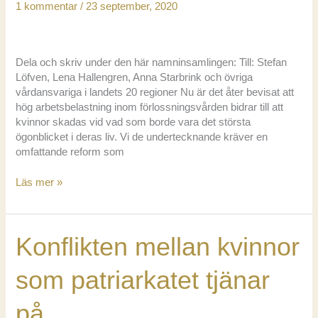
1 kommentar
/
23 september, 2020
Dela och skriv under den här namninsamlingen: Till: Stefan
Löfven, Lena Hallengren, Anna Starbrink och övriga
vårdansvariga i landets 20 regioner Nu är det åter bevisat att
hög arbetsbelastning inom förlossningsvården bidrar till att
kvinnor skadas vid vad som borde vara det största
ögonblicket i deras liv. Vi de undertecknande kräver en
omfattande reform som
Läs mer »
Skriv
under!
Trygghet
Konflikten mellan kvinnor
och
lugn
för
som patriarkatet tjänar
födande
och
på
barnmorskor