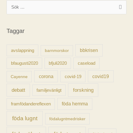
S
ö
k
Taggar
e
f
t
avslappning
bbkrisen
barnmorskor
e
caseload
bfaugusti2020
bfjuli2020
r
:
corona
covid-19
covid19
Cayenne
forskning
debatt
familjevänligt
föda hemma
framfödandereflexen
föda lugnt
födalugntmedrisker