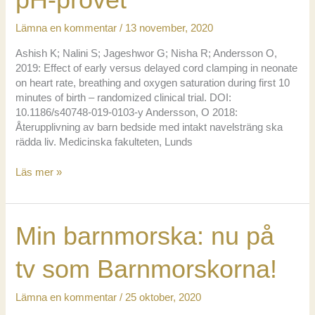
Lämna en kommentar
/
13 november, 2020
Ashish K; Nalini S; Jageshwor G; Nisha R; Andersson O,
2019: Effect of early versus delayed cord clamping in neonate
on heart rate, breathing and oxygen saturation during first 10
minutes of birth – randomized clinical trial. DOI:
10.1186/s40748-019-0103-y Andersson, O 2018:
Återupplivning av barn bedside med intakt navelsträng ska
rädda liv. Medicinska fakulteten, Lunds
Källor
Läs mer »
till
artiklarna
om
Min barnmorska: nu på
sen/tidig
avnavling
och
tv som Barnmorskorna!
pH-
provet
Lämna en kommentar
/
25 oktober, 2020