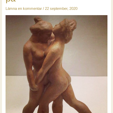
nu
Lämna en kommentar
/
22 september, 2020
–
det
är
ett
krav!