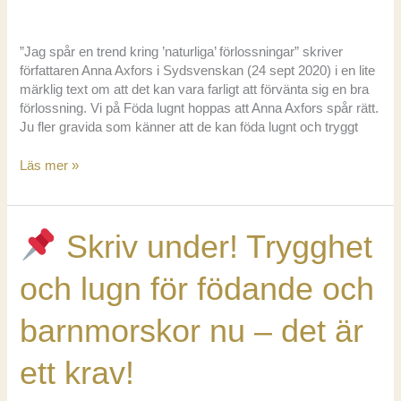
”Jag spår en trend kring ’naturliga’ förlossningar” skriver
författaren Anna Axfors i Sydsvenskan (24 sept 2020) i en lite
märklig text om att det kan vara farligt att förvänta sig en bra
förlossning. Vi på Föda lugnt hoppas att Anna Axfors spår rätt.
Ju fler gravida som känner att de kan föda lugnt och tryggt
Förvänta
Läs mer »
dig
en
lugn
Skriv under! Trygghet
födsel
och lugn för födande och
barnmorskor nu – det är
ett krav!