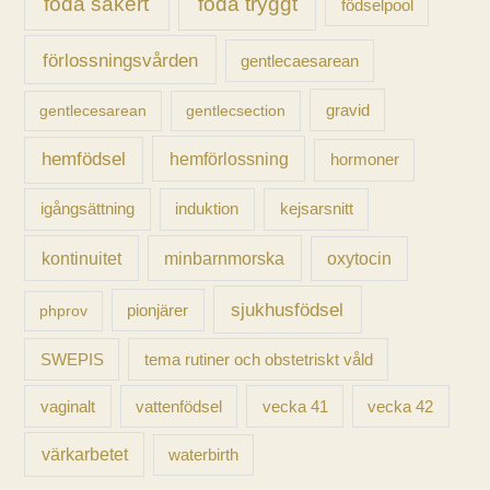
föda säkert
föda tryggt
födselpool
förlossningsvården
gentlecaesarean
gravid
gentlecesarean
gentlecsection
hemfödsel
hemförlossning
hormoner
igångsättning
induktion
kejsarsnitt
kontinuitet
minbarnmorska
oxytocin
sjukhusfödsel
pionjärer
phprov
SWEPIS
tema rutiner och obstetriskt våld
vaginalt
vecka 41
vecka 42
vattenfödsel
värkarbetet
waterbirth