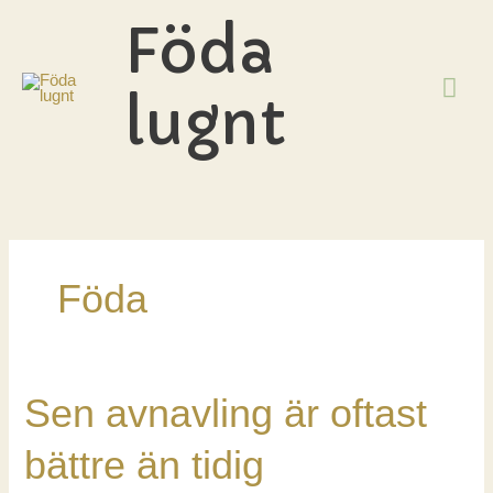
Hoppa
Föda
till
innehåll
HU
lugnt
Föda
Sen avnavling är oftast
bättre än tidig