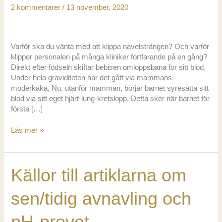
2 kommentarer
/
13 november, 2020
Varför ska du vänta med att klippa navelsträngen? Och varför
klipper personalen på många kliniker fortfarande på en gång?
Direkt efter födseln skiftar bebisen omloppsbana för sitt blod.
Under hela graviditeten har det gått via mammans
moderkaka, Nu, utanför mamman, börjar barnet syresätta sitt
blod via sitt eget hjärt-lung-kretslopp. Detta sker när barnet för
första […]
Sen
Läs mer »
avnavling
är
oftast
Källor till artiklarna om
bättre
än
tidig
sen/tidig avnavling och
pH-provet