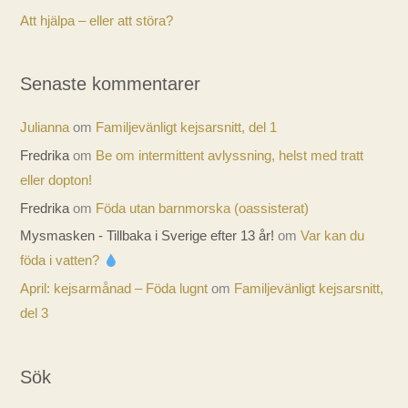
Att hjälpa – eller att störa?
Senaste kommentarer
Julianna
om
Familjevänligt kejsarsnitt, del 1
Fredrika
om
Be om intermittent avlyssning, helst med tratt
eller dopton!
Fredrika
om
Föda utan barnmorska (oassisterat)
Mysmasken - Tillbaka i Sverige efter 13 år!
om
Var kan du
föda i vatten?
April: kejsarmånad – Föda lugnt
om
Familjevänligt kejsarsnitt,
del 3
Sök