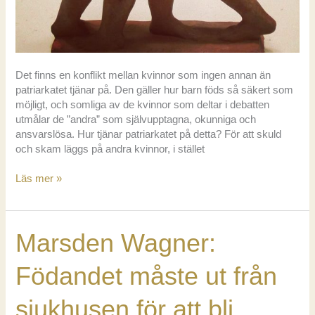
Det finns en konflikt mellan kvinnor som ingen annan än
patriarkatet tjänar på. Den gäller hur barn föds så säkert som
möjligt, och somliga av de kvinnor som deltar i debatten
utmålar de ”andra” som självupptagna, okunniga och
ansvarslösa. Hur tjänar patriarkatet på detta? För att skuld
och skam läggs på andra kvinnor, i stället
Konflikten
Läs mer »
mellan
kvinnor
som
Marsden Wagner:
patriarkatet
tjänar
på
Födandet måste ut från
sjukhusen för att bli