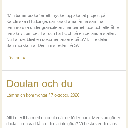
”Min barnmorska” är ett mycket uppskattat projekt på
Karolinska i Huddinge, där föräldrarna får ha samma
barnmorska under graviditeten, när barnet föds och efteråt. Vi
har skrivit om det, här och här! Och på en del andra ställen.
Nu har det blivit en dokumentärserie på SVT, i tre delar:
Barnmorskorna. Den finns redan på SVT
Min
Läs mer »
barnmorska:
nu
på
Doulan och du
tv
som
Barnmorskorna!
Lämna en kommentar
/
7 oktober, 2020
Allt fler vill ha med en doula när de föder barn. Men vad gör en
doula – och vad får en doula inte göra? Vi beskriver doulans