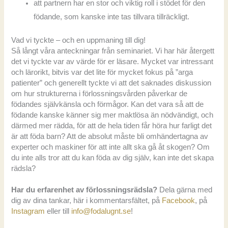
att partnern har en stor och viktig roll i stödet för den
födande, som kanske inte tas tillvara tillräckligt.
Vad vi tyckte – och en uppmaning till dig!
Så långt våra anteckningar från seminariet. Vi har här återgett
det vi tyckte var av värde för er läsare. Mycket var intressant
och lärorikt, bitvis var det lite för mycket fokus på ”arga
patienter” och generellt tyckte vi att det saknades diskussion
om hur strukturerna i förlossningsvården påverkar de
födandes självkänsla och förmågor. Kan det vara så att de
födande kanske känner sig mer maktlösa än nödvändigt, och
därmed mer rädda, för att de hela tiden får höra hur farligt det
är att föda barn? Att de absolut måste bli omhändertagna av
experter och maskiner för att inte allt ska gå åt skogen? Om
du inte alls tror att du kan föda av dig själv, kan inte det skapa
rädsla?
Har du erfarenhet av förlossningsrädsla?
Dela gärna med
dig av dina tankar, här i kommentarsfältet, på
Facebook
, på
Instagram
eller till
info@fodalugnt.se
!