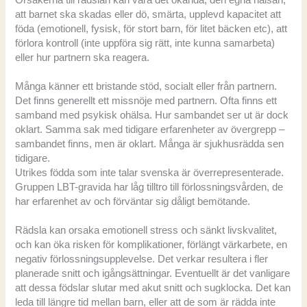
att barnet ska skadas eller dö, smärta, upplevd kapacitet att
föda (emotionell, fysisk, för stort barn, för litet bäcken etc), att
förlora kontroll (inte uppföra sig rätt, inte kunna samarbeta)
eller hur partnern ska reagera.
Många känner ett bristande stöd, socialt eller från partnern.
Det finns generellt ett missnöje med partnern. Ofta finns ett
samband med psykisk ohälsa. Hur sambandet ser ut är dock
oklart. Samma sak med tidigare erfarenheter av övergrepp –
sambandet finns, men är oklart. Många är sjukhusrädda sen
tidigare.
Utrikes födda som inte talar svenska är överrepresenterade.
Gruppen LBT-gravida har låg tilltro till förlossningsvården, de
har erfarenhet av och förväntar sig dåligt bemötande.
Rädsla kan orsaka emotionell stress och sänkt livskvalitet,
och kan öka risken för komplikationer, förlängt värkarbete, en
negativ förlossningsupplevelse. Det verkar resultera i fler
planerade snitt och igångsättningar. Eventuellt är det vanligare
att dessa födslar slutar med akut snitt och sugklocka. Det kan
leda till längre tid mellan barn, eller att de som är rädda inte