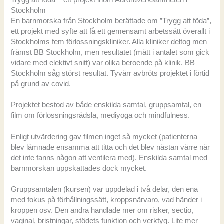
Stockholm
En barnmorska från Stockholm berättade om ”Trygg att föda”,
ett projekt med syfte att få ett gemensamt arbetssätt överallt i
Stockholms fem förlossningskliniker. Alla kliniker deltog men
främst BB Stockholm, men resultatet (mätt i antalet som gick
vidare med elektivt snitt) var olika beroende på klinik. BB
Stockholm såg störst resultat. Tyvärr avbröts projektet i förtid
på grund av covid.
Projektet bestod av både enskilda samtal, gruppsamtal, en
film om förlossningsrädsla, mediyoga och mindfulness.
Enligt utvärdering gav filmen inget så mycket (patienterna
blev lämnade ensamma att titta och det blev nästan värre när
det inte fanns någon att ventilera med). Enskilda samtal med
barnmorskan uppskattades dock mycket.
Gruppsamtalen (kursen) var uppdelad i två delar, den ena
med fokus på förhållningssätt, kroppsnärvaro, vad händer i
kroppen osv. Den andra handlade mer om risker, sectio,
vaginal, bristningar, stödets funktion och verktyg. Lite mer