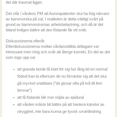
det där traumat ligger.
Det står i vårdens PM att Aurorapatienter ska ha hög närvaro
av barnmorska på sal. I realiteten är detta väldigt svårt på
grund av barnmorskornas arbetsbelastning, och då är det
ibland troligen bättre att den födande får ett snitt.
Diskussionerna efteråt
Efterdiskussionerna mellan vårdanställda deltagare var
intressant men rörig och svår att återge korrekt. En del av det
som togs upp var
att gravida borde få klart för sig hur lång tid en normal
födsel kan ta eftersom de nu förväntar sig att det ska
gå mycket snabbare (”de gissar ofta på två till fem
timmar”)
att få födande blir mer nöjda av epidural
att vården måste bli bättre på att hantera känslor av
otrygghet, inte bara kunna ge fysisk smärtlindring