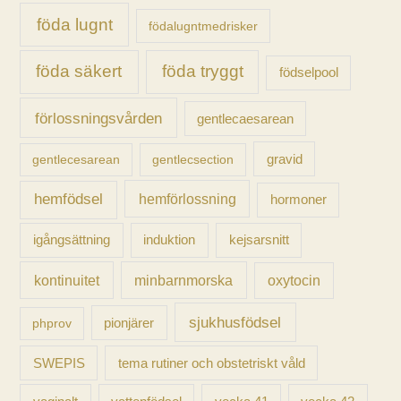
föda lugnt
födalugntmedrisker
föda säkert
föda tryggt
födselpool
förlossningsvården
gentlecaesarean
gravid
gentlecesarean
gentlecsection
hemfödsel
hemförlossning
hormoner
igångsättning
induktion
kejsarsnitt
kontinuitet
minbarnmorska
oxytocin
sjukhusfödsel
pionjärer
phprov
SWEPIS
tema rutiner och obstetriskt våld