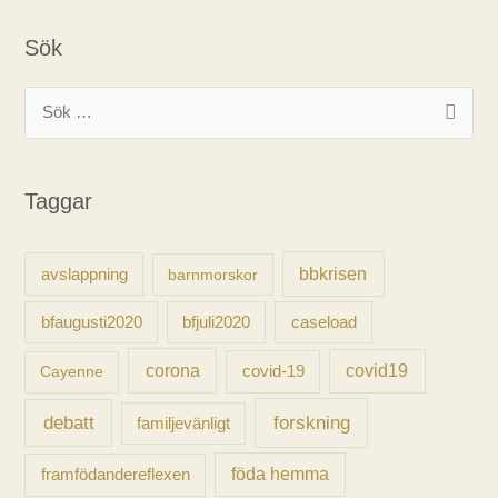
Sök
S
ö
k
Taggar
e
f
t
avslappning
bbkrisen
barnmorskor
e
caseload
bfaugusti2020
bfjuli2020
r
:
corona
covid-19
covid19
Cayenne
forskning
debatt
familjevänligt
föda hemma
framfödandereflexen