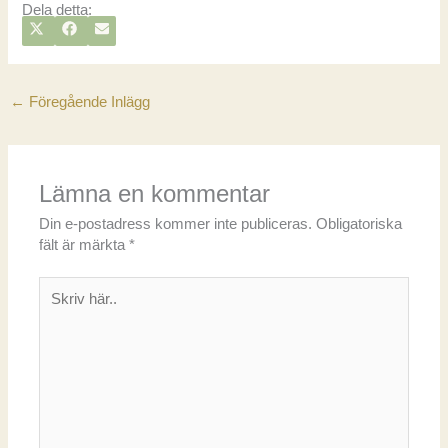
Dela detta:
DELA
DELA
DELA
X
F
E
PÅ
PÅ
PÅ
(
A
-
T
C
P
W
E
O
I
B
S
T
O
T
←
Föregående Inlägg
T
O
E
K
R
)
Lämna en kommentar
Din e-postadress kommer inte publiceras.
Obligatoriska
fält är märkta
*
Skriv
här..