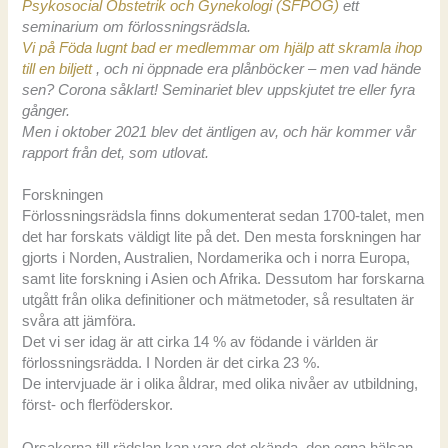
Psykosocial Obstetrik och Gynekologi (SFPOG)
ett
seminarium om förlossningsrädsla.
Vi på Föda lugnt bad er medlemmar om hjälp att skramla ihop
till en biljett
, och ni öppnade era plånböcker – men vad hände
sen? Corona såklart! Seminariet blev uppskjutet tre eller fyra
gånger.
Men i oktober 2021 blev det äntligen av, och här kommer vår
rapport från det, som utlovat.
Forskningen
Förlossningsrädsla finns dokumenterat sedan 1700-talet, men
det har forskats väldigt lite på det. Den mesta forskningen har
gjorts i Norden, Australien, Nordamerika och i norra Europa,
samt lite forskning i Asien och Afrika. Dessutom har forskarna
utgått från olika definitioner och mätmetoder, så resultaten är
svåra att jämföra.
Det vi ser idag är att cirka 14 % av födande i världen är
förlossningsrädda. I Norden är det cirka 23 %.
De intervjuade är i olika åldrar, med olika nivåer av utbildning,
först- och flerföderskor.
Orsakerna till rädslan kan vara det okända, den egna hälsan,