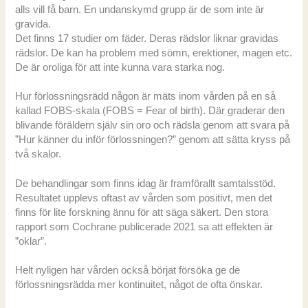
alls vill få barn. En undanskymd grupp är de som inte är
gravida.
Det finns 17 studier om fäder. Deras rädslor liknar gravidas
rädslor. De kan ha problem med sömn, erektioner, magen etc.
De är oroliga för att inte kunna vara starka nog.
Hur förlossningsrädd någon är mäts inom vården på en så
kallad FOBS-skala (FOBS = Fear of birth). Där graderar den
blivande föräldern själv sin oro och rädsla genom att svara på
”Hur känner du inför förlossningen?” genom att sätta kryss på
två skalor.
De behandlingar som finns idag är framförallt samtalsstöd.
Resultatet upplevs oftast av vården som positivt, men det
finns för lite forskning ännu för att säga säkert. Den stora
rapport som Cochrane publicerade 2021 sa att effekten är
”oklar”.
Helt nyligen har vården också börjat försöka ge de
förlossningsrädda mer kontinuitet, något de ofta önskar.