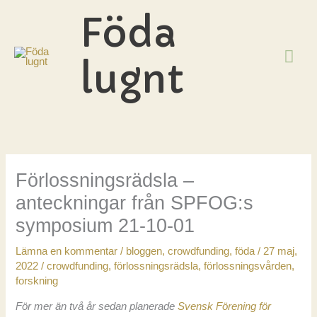
Hoppa
Föda
till
innehåll
HU
lugnt
Förlossningsrädsla –
anteckningar från SPFOG:s
symposium 21-10-01
Lämna en kommentar
/
bloggen
,
crowdfunding
,
föda
/
27 maj,
2022
/
crowdfunding
,
förlossningsrädsla
,
förlossningsvården
,
forskning
För mer än två år sedan planerade
Svensk Förening för