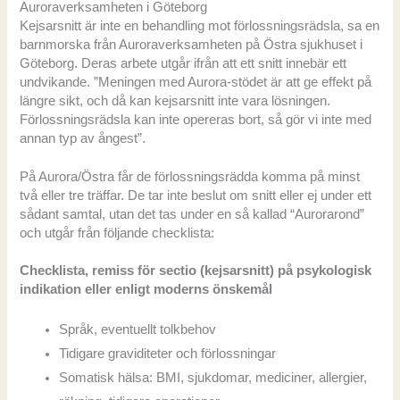
Auroraverksamheten i Göteborg
Kejsarsnitt är inte en behandling mot förlossningsrädsla, sa en
barnmorska från Auroraverksamheten på Östra sjukhuset i
Göteborg. Deras arbete utgår ifrån att ett snitt innebär ett
undvikande. ”Meningen med Aurora-stödet är att ge effekt på
längre sikt, och då kan kejsarsnitt inte vara lösningen.
Förlossningsrädsla kan inte opereras bort, så gör vi inte med
annan typ av ångest”.
På Aurora/Östra får de förlossningsrädda komma på minst
två eller tre träffar. De tar inte beslut om snitt eller ej under ett
sådant samtal, utan det tas under en så kallad “Aurorarond”
och utgår från följande checklista:
Checklista, remiss för sectio (kejsarsnitt) på psykologisk
indikation eller enligt moderns önskemål
Språk, eventuellt tolkbehov
Tidigare graviditeter och förlossningar
Somatisk hälsa: BMI, sjukdomar, mediciner, allergier,