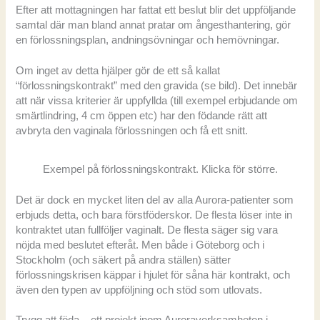
Efter att mottagningen har fattat ett beslut blir det uppföljande
samtal där man bland annat pratar om ångesthantering, gör
en förlossningsplan, andningsövningar och hemövningar.
Om inget av detta hjälper gör de ett så kallat
“förlossningskontrakt” med den gravida (se bild). Det innebär
att när vissa kriterier är uppfyllda (till exempel erbjudande om
smärtlindring, 4 cm öppen etc) har den födande rätt att
avbryta den vaginala förlossningen och få ett snitt.
Exempel på förlossningskontrakt. Klicka för större.
Det är dock en mycket liten del av alla Aurora-patienter som
erbjuds detta, och bara förstföderskor. De flesta löser inte in
kontraktet utan fullföljer vaginalt. De flesta säger sig vara
nöjda med beslutet efteråt. Men både i Göteborg och i
Stockholm (och säkert på andra ställen) sätter
förlossningskrisen käppar i hjulet för såna här kontrakt, och
även den typen av uppföljning och stöd som utlovats.
Trygg att föda – ett projekt inom Auroraverksamheten i