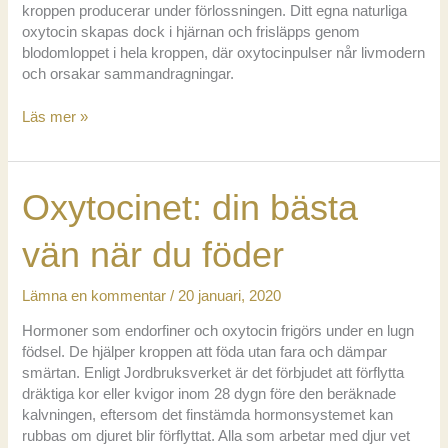
kroppen producerar under förlossningen. Ditt egna naturliga
oxytocin skapas dock i hjärnan och frisläpps genom
blodomloppet i hela kroppen, där oxytocinpulser når livmodern
och orsakar sammandragningar.
Syntetiskt
Läs mer »
oxytocin
och
ditt
Oxytocinet: din bästa
eget:
så
funkar
vän när du föder
det
Lämna en kommentar
/
20 januari, 2020
Hormoner som endorfiner och oxytocin frigörs under en lugn
födsel. De hjälper kroppen att föda utan fara och dämpar
smärtan. Enligt Jordbruksverket är det förbjudet att förflytta
dräktiga kor eller kvigor inom 28 dygn före den beräknade
kalvningen, eftersom det finstämda hormonsystemet kan
rubbas om djuret blir förflyttat. Alla som arbetar med djur vet