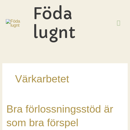
Hoppa
Föda
till
innehåll
HU
lugnt
Värkarbetet
Bra förlossningsstöd är
som bra förspel