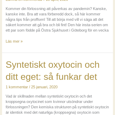
Kommer din förlossning att påverkas av pandemin? Kanske,
kanske inte. Bra att vara förberedd dock, så här kommer
några tips från proffsen! Till att börja med vill vi säga att det
säkert kommer att gå bra och bli fint! Den här insta-serien om
ett par som födde på Östra Sjukhuset i Göteborg för en vecka
Pandemi-
Läs mer »
planera
–
råd
Syntetiskt oxytocin och
inför
att
föda
ditt eget: så funkar det
på
sjukhus
1 kommentar
/
25 januari, 2020
i
covidtider
Vad är skillnaden mellan syntetiskt oxytocin och det
kroppsegna oxytocinet som kvinnor utsöndrar under
förlossningen? Den kemiska strukturen på syntetiskt oxytocin
är identisk med det naturliga (kroppsegna) oxytocin som