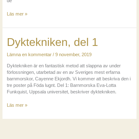
de
Dyktekniken,
Läs mer »
del
2
Dyktekniken, del 1
Lämna en kommentar
/
9 november, 2019
Dyktekniken är en fantastisk metod att slappna av under
förlossningen, utarbetad av en av Sveriges mest erfarna
barnmorskor, Cayenne Ekjordh. Vi kommer att beskriva den i
tre poster på Föda lugnt. Del 1: Barnmorska Eva-Lotta
Funkquist, Uppsala universitet, beskriver dyktekniken.
Dyktekniken,
Läs mer »
del
1