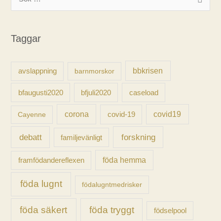
ö
k
Taggar
e
f
t
avslappning
bbkrisen
barnmorskor
e
caseload
bfaugusti2020
bfjuli2020
r
:
corona
covid-19
covid19
Cayenne
forskning
debatt
familjevänligt
föda hemma
framfödandereflexen
föda lugnt
födalugntmedrisker
föda säkert
föda tryggt
födselpool