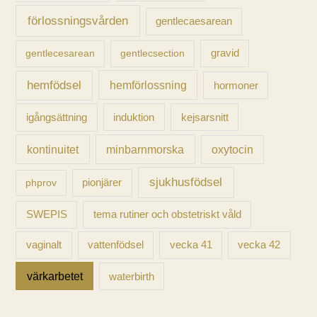
förlossningsvården
gentlecaesarean
gravid
gentlecesarean
gentlecsection
hemfödsel
hemförlossning
hormoner
igångsättning
induktion
kejsarsnitt
kontinuitet
minbarnmorska
oxytocin
sjukhusfödsel
pionjärer
phprov
SWEPIS
tema rutiner och obstetriskt våld
vaginalt
vecka 41
vecka 42
vattenfödsel
värkarbetet
waterbirth