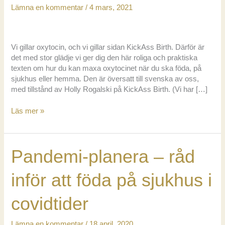
Lämna en kommentar
/
4 mars, 2021
Vi gillar oxytocin, och vi gillar sidan KickAss Birth. Därför är
det med stor glädje vi ger dig den här roliga och praktiska
texten om hur du kan maxa oxytocinet när du ska föda, på
sjukhus eller hemma. Den är översatt till svenska av oss,
med tillstånd av Holly Rogalski på KickAss Birth. (Vi har […]
Bra
Läs mer »
förlossningsstöd
är
som
Pandemi-planera – råd
bra
förspel
inför att föda på sjukhus i
covidtider
Lämna en kommentar
/
18 april, 2020