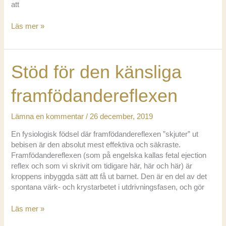
att
Oxytocinet:
Läs mer »
din
bästa
vän
Stöd för den känsliga
när
du
föder
framfödandereflexen
Lämna en kommentar
/
26 december, 2019
En fysiologisk födsel där framfödandereflexen ”skjuter” ut
bebisen är den absolut mest effektiva och säkraste.
Framfödandereflexen (som på engelska kallas fetal ejection
reflex och som vi skrivit om tidigare här, här och här) är
kroppens inbyggda sätt att få ut barnet. Den är en del av det
spontana värk- och krystarbetet i utdrivningsfasen, och gör
Stöd
Läs mer »
för