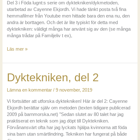
Del 3 i Föda lugnt:s serie om dyktekniken/dykmetoden,
utarbetad av Cayenne Ekjordh. Vi hade tänkt posta två fina
hemmafilmer från Youtube men hittade bara den ena nu, den
andra är borttagen. Och det är lite typiskt för detta med
dyktekniken: väldigt många har använt sig av den (se många
många trådar på Familjeliv t ex),
Dyktekniken,
Läs mer »
del
3
Dyktekniken, del 2
Lämna en kommentar
/
9 november, 2019
Vi fortsätter att utforska dyktekniken! Här är del 2: Cayenne
Ekjordh berättar själv om metoden (texten tidigare publicerad
2009 på barnmorska.net) ”Sedan slutet av 80 talet har jag
praktiserat en teknik som jag döpt till Dyktekniken.
Förvånansvärt ofta har jag lyckats hjälpa kvinnorna att föda
sina barn utan smärtlindring. Tekniken har fungerat på både