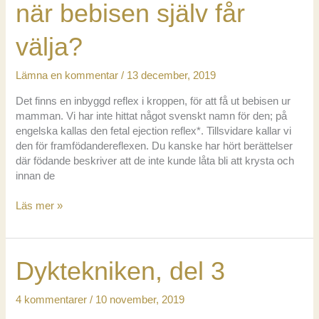
när bebisen själv får
välja?
Lämna en kommentar
/
13 december, 2019
Det finns en inbyggd reflex i kroppen, för att få ut bebisen ur
mamman. Vi har inte hittat något svenskt namn för den; på
engelska kallas den fetal ejection reflex*. Tillsvidare kallar vi
den för framfödandereflexen. Du kanske har hört berättelser
där födande beskriver att de inte kunde låta bli att krysta och
innan de
Framfödandereflexen
Läs mer »
–
när
bebisen
Dyktekniken, del 3
själv
får
välja?
4 kommentarer
/
10 november, 2019