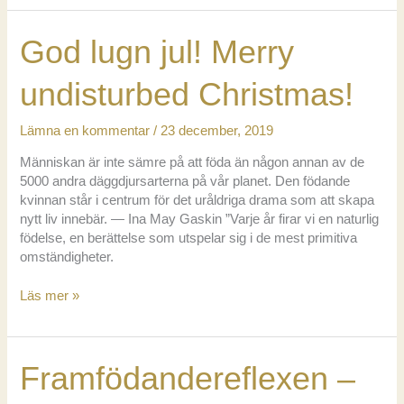
den
känsliga
God lugn jul! Merry
framfödandereflexen
undisturbed Christmas!
Lämna en kommentar
/
23 december, 2019
Människan är inte sämre på att föda än någon annan av de
5000 andra däggdjursarterna på vår planet. Den födande
kvinnan står i centrum för det uråldriga drama som att skapa
nytt liv innebär. — Ina May Gaskin ”Varje år firar vi en naturlig
födelse, en berättelse som utspelar sig i de mest primitiva
omständigheter.
God
Läs mer »
lugn
jul!
Merry
Framfödandereflexen –
undisturbed
Christmas!