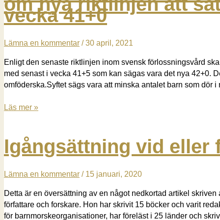
om nya riktlinjen att sä
vecka 41+0
riktlinjen
att
sätta
Lämna en kommentar
/
30 april, 2021
igång
gravida
Enligt den senaste riktlinjen inom svensk förlossningsvård ska a
i
med senast i vecka 41+5 som kan sägas vara det nya 42+0. Detta
vecka
omföderska.Syftet sägs vara att minska antalet barn som dör
41+0
Svenska
Läs mer »
barnmorskeförbundets
remissvar
Igångsättning vid eller
om
nya
riktlinjen
Lämna en kommentar
/
15 januari, 2020
att
sätta
Detta är en översättning av en något nedkortad artikel skrive
igång
författare och forskare. Hon har skrivit 15 böcker och varit re
gravida
för barnmorskeorganisationer, har föreläst i 25 länder och sk
i