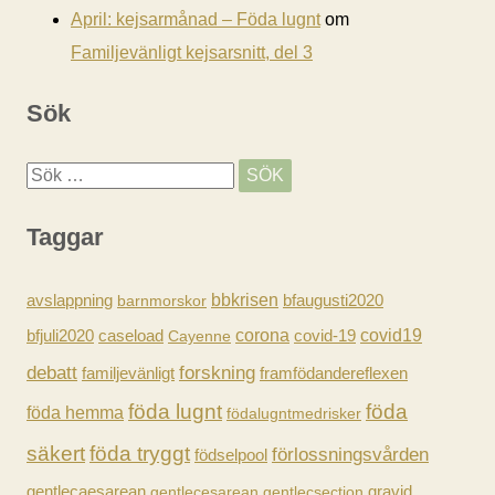
April: kejsarmånad – Föda lugnt
om
Familjevänligt kejsarsnitt, del 3
Sök
S
ö
Taggar
k
e
avslappning
bbkrisen
barnmorskor
bfaugusti2020
f
caseload
corona
covid-19
covid19
bfjuli2020
Cayenne
t
forskning
debatt
familjevänligt
framfödandereflexen
e
föda lugnt
föda
föda hemma
födalugntmedrisker
r
säkert
föda tryggt
förlossningsvården
födselpool
:
gravid
gentlecaesarean
gentlecesarean
gentlecsection