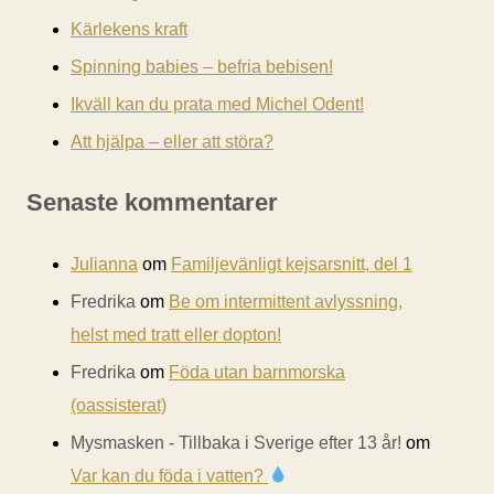
Kärlekens kraft
Spinning babies – befria bebisen!
Ikväll kan du prata med Michel Odent!
Att hjälpa – eller att störa?
Senaste kommentarer
Julianna
om
Familjevänligt kejsarsnitt, del 1
Fredrika
om
Be om intermittent avlyssning,
helst med tratt eller dopton!
Fredrika
om
Föda utan barnmorska
(oassisterat)
Mysmasken - Tillbaka i Sverige efter 13 år!
om
Var kan du föda i vatten?