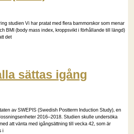
kring studien Vi har pratat med flera barnmorskor som menar
ch BMI (body mass index, kroppsvikt i förhållande till längd)
tt det
lla sättas igång
ten av SWEPIS (Swedish Postterm Induction Study), en
förlossningsenheter 2016–2018. Studien skulle undersöka
 med att vänta med igångsättning till vecka 42, som är
 i