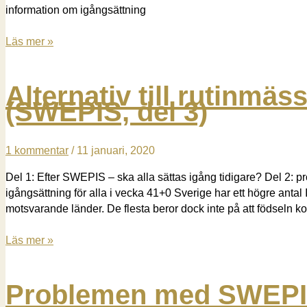
information om igångsättning
vecka
41+0
Igångsättning
Läs mer »
vid
eller
Alternativ till rutinmäs
före
(SWEPIS, del 3)
42
veckor:
nya
1 kommentar
/
11 januari, 2020
rön
Del 1: Efter SWEPIS – ska alla sättas igång tidigare? Del 2: 
igångsättning för alla i vecka 41+0 Sverige har ett högre antal 
motsvarande länder. De flesta beror dock inte på att födseln 
Alternativ
Läs mer »
till
rutinmässig
Problemen med SWEPIS
igångsättning
(SWEPIS,