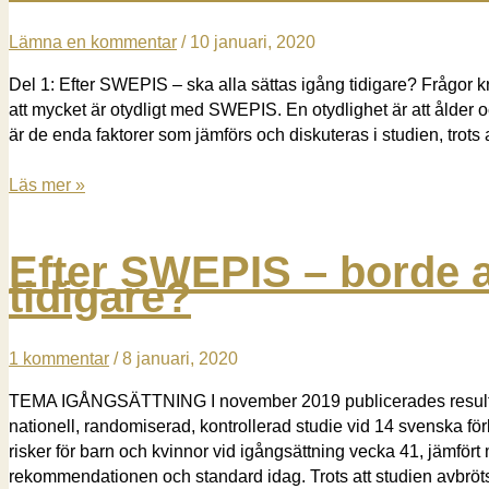
del
Lämna en kommentar
/
10 januari, 2020
3)
Del 1: Efter SWEPIS – ska alla sättas igång tidigare? Frågor 
att mycket är otydligt med SWEPIS. En otydlighet är att ålder o
är de enda faktorer som jämförs och diskuteras i studien, trots a
Problemen
Läs mer »
med
SWEPIS
Efter SWEPIS – borde a
(del
tidigare?
2)
1 kommentar
/
8 januari, 2020
TEMA IGÅNGSÄTTNING I november 2019 publicerades resulta
nationell, randomiserad, kontrollerad studie vid 14 svenska 
risker för barn och kvinnor vid igångsättning vecka 41, jämfört
rekommendationen och standard idag. Trots att studien avbröts