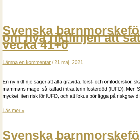
Svenska barnmorskefö
om nya riktlinjen att sä
vecka 41+0
Lämna en kommentar
/
21 maj, 2021
En ny riktlinje säger att alla gravida, först- och omföderskor, s
mammans mage, så kallad intrauterin fosterdöd (IUFD). Men So
mycket liten risk för IUFD, och att fokus bör ligga på riskgrav
Svenska
Läs mer »
barnmorskeförbundets
remissvar
Svenska barnmorskefö
om
nya