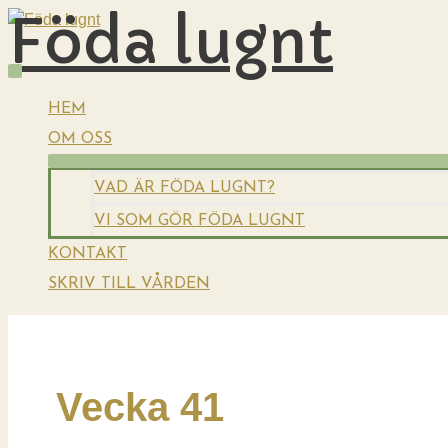
Föda lugnt
Hoppa
till
innehåll
HUVUDMENY
HEM
OM OSS
VAD ÄR FÖDA LUGNT?
VI SOM GÖR FÖDA LUGNT
KONTAKT
SKRIV TILL VÅRDEN
Vecka 41