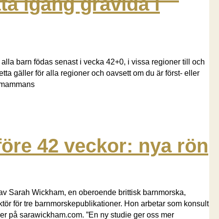
tta igång gravida i
lla barn födas senast i vecka 42+0, i vissa regioner till och
 gäller för alla regioner och oavsett om du är först- eller
 i mammans
 före 42 veckor: nya rön
n av Sarah Wickham, en oberoende brittisk barnmorska,
daktör för tre barnmorskepublikationer. Hon arbetar som konsult
river på sarawickham.com. ”En ny studie ger oss mer