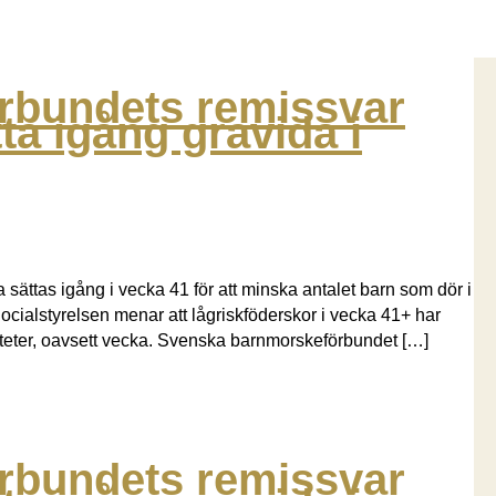
rbundets remissvar
tta igång gravida i
ka sättas igång i vecka 41 för att minska antalet barn som dör i
cialstyrelsen menar att lågriskföderskor i vecka 41+ har
iditeter, oavsett vecka. Svenska barnmorskeförbundet […]
rbundets remissvar