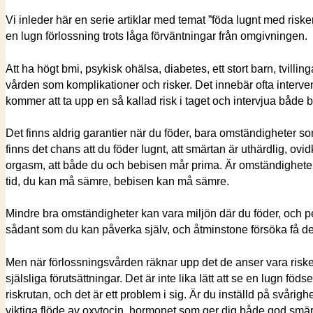
Vi inleder här en serie artiklar med temat ”föda lugnt med riske
en lugn förlossning trots låga förväntningar från omgivningen.
Att ha högt bmi, psykisk ohälsa, diabetes, ett stort barn, tvilling
vården som komplikationer och risker. Det innebär ofta intervent
kommer att ta upp en så kallad risk i taget och intervjua både 
Det finns aldrig garantier när du föder, bara omständigheter s
finns det chans att du föder lugnt, att smärtan är uthärdlig, ovi
orgasm, att både du och bebisen mår prima. Är omständigheter
tid, du kan må sämre, bebisen kan må sämre.
Mindre bra omständigheter kan vara miljön där du föder, och per
sådant som du kan påverka själv, och åtminstone försöka få det
Men när förlossningsvården räknar upp det de anser vara riske
själsliga förutsättningar. Det är inte lika lätt att se en lugn fö
riskrutan, och det är ett problem i sig. Är du inställd på svårighe
viktiga flöde av oxytocin, hormonet som ger dig både god sm