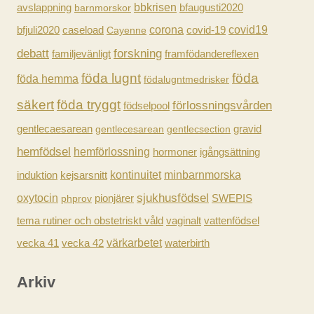
avslappning
bbkrisen
barnmorskor
bfaugusti2020
f
caseload
corona
covid-19
covid19
bfjuli2020
Cayenne
t
forskning
debatt
familjevänligt
framfödandereflexen
e
föda lugnt
föda
föda hemma
födalugntmedrisker
r
säkert
föda tryggt
förlossningsvården
födselpool
:
gravid
gentlecaesarean
gentlecesarean
gentlecsection
hemfödsel
hemförlossning
hormoner
igångsättning
kontinuitet
minbarnmorska
induktion
kejsarsnitt
sjukhusfödsel
oxytocin
pionjärer
SWEPIS
phprov
tema rutiner och obstetriskt våld
vaginalt
vattenfödsel
vecka 41
vecka 42
värkarbetet
waterbirth
Arkiv