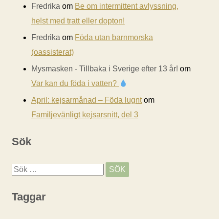
Fredrika
om
Be om intermittent avlyssning,
helst med tratt eller dopton!
Fredrika
om
Föda utan barnmorska
(oassisterat)
Mysmasken - Tillbaka i Sverige efter 13 år!
om
Var kan du föda i vatten?
April: kejsarmånad – Föda lugnt
om
Familjevänligt kejsarsnitt, del 3
Sök
S
ö
Taggar
k
e