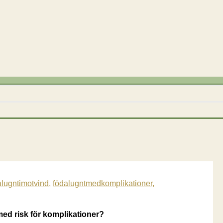
alugntimotvind
,
födalugntmedkomplikationer
,
 med risk för komplikationer?