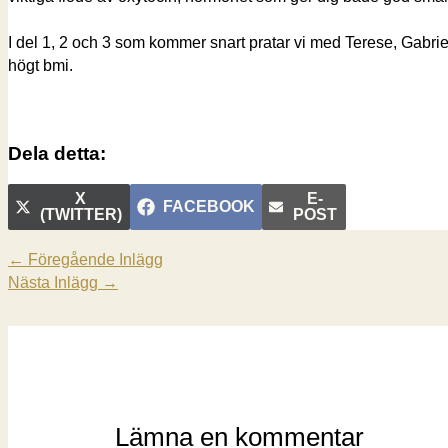
I del 1, 2 och 3 som kommer snart pratar vi med Terese, Gabri
högt bmi.
Dela detta:
DELA
DELA
X
E-
DELA
FACEBOOK
PÅ
PÅ
(TWITTER)
POST
PÅ
←
Föregående Inlägg
Nästa Inlägg
→
Lämna en kommentar