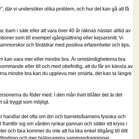
r”, där vi undersöker olika problem, och hur det kan gå att få
ar, barn i säte eller att vara över 40 år räknas nästan alltid av
ioner som till exempel igångsättning eller kejsarsnitt. Vi
barnmorskor och föräldrar med positiva erfarenheter och tips.
om kan vara mer eller mindre bra. Är omständigheterna bra
dkommande eller till och med obefintlig, att du får en känsla av
na mindre bra kan du uppleva mer smärta, det kan ta längre
sonerna du föder med. I den mån livet tillåter det är det
 så tryggt som möjligt.
r handlar det ofta om din och barnets/barnens fysiska och
dsel framför sig om vården rynkar pannan och sätter ett kryss i
ter och fara kommer du inte att ha lika enkel tillgång till ditt
ärtlindring och mer hjälpsamma sammandragningar.