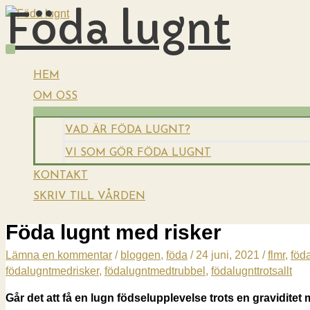
Föda lugnt
Hoppa
till
innehåll
HUVUDMENY
HEM
OM OSS
VAD ÄR FÖDA LUGNT?
VI SOM GÖR FÖDA LUGNT
KONTAKT
SKRIV TILL VÅRDEN
Föda lugnt med risker
Lämna en kommentar
/
bloggen
,
föda
/
24 juni, 2021
/
flmr
,
föd
födalugntmedrisker
,
födalugntmedtrubbel
,
födalugnttrotsallt
Går det att få en lugn födselupplevelse trots en graviditet