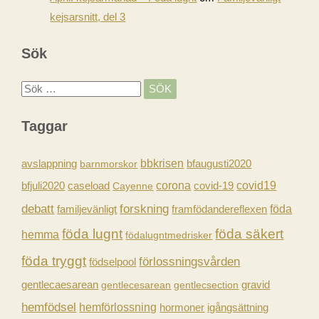
kejsarsnitt, del 3
Sök
S
ö
Taggar
k
e
avslappning
bbkrisen
barnmorskor
bfaugusti2020
f
caseload
corona
covid-19
covid19
bfjuli2020
Cayenne
t
forskning
debatt
föda
familjevänligt
framfödandereflexen
e
föda lugnt
föda säkert
r
hemma
födalugntmedrisker
:
föda tryggt
förlossningsvården
födselpool
gravid
gentlecaesarean
gentlecesarean
gentlecsection
hemfödsel
hemförlossning
hormoner
igångsättning