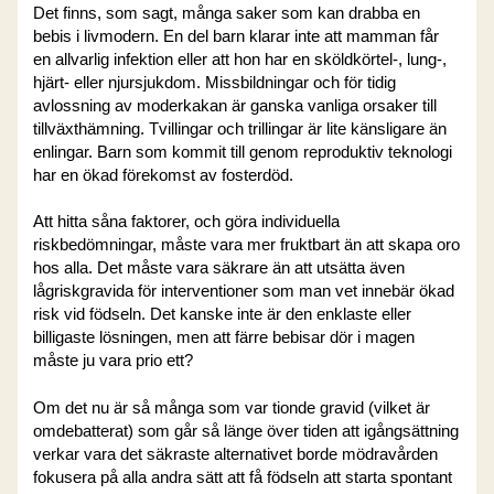
Det finns, som sagt, många saker som kan drabba en
bebis i livmodern. En del barn klarar inte att mamman får
en allvarlig infektion eller att hon har en sköldkörtel-, lung-,
hjärt- eller njursjukdom. Missbildningar och för tidig
avlossning av moderkakan är ganska vanliga orsaker till
tillväxthämning. Tvillingar och trillingar är lite känsligare än
enlingar. Barn som kommit till genom reproduktiv teknologi
har en ökad förekomst av fosterdöd.
Att hitta såna faktorer, och göra individuella
riskbedömningar, måste vara mer fruktbart än att skapa oro
hos alla. Det måste vara säkrare än att utsätta även
lågriskgravida för interventioner som man vet innebär ökad
risk vid födseln. Det kanske inte är den enklaste eller
billigaste lösningen, men att färre bebisar dör i magen
måste ju vara prio ett?
Om det nu är så många som var tionde gravid (vilket är
omdebatterat) som går så länge över tiden att igångsättning
verkar vara det säkraste alternativet borde mödravården
fokusera på alla andra sätt att få födseln att starta spontant