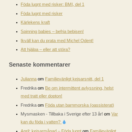
Föda lugnt med risker: BMI, del 1
Föda lugnt med risker
Kärlekens kraft
Spinning babies – befria bebisen!
Ikväll kan du prata med Michel Odent!
Att hjälpa – eller att störa?
Senaste kommentarer
Julianna
om
Familjevänligt kejsarsnitt, del 1
Fredrika
om
Be om intermittent avlyssning, helst
med tratt eller dopton!
Fredrika
om
Föda utan barnmorska (oassisterat)
Mysmasken - Tillbaka i Sverige efter 13 år!
om
Var
kan du föda i vatten?
April: kejsarmånad – Föda lugnt
om
Familjevänligt