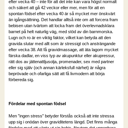
efter vecka 40 – inte för att det inte kan vara högst normalt
och säkert att gå 42 veckor eller mer, men för att en
spontan födsel efter vecka 40 är så mycket mer önskvärt
än igångsättning. Det handlar alltså inte om att forcera fram
bebisen utan tvärtom att locka fram det överlevnadsklara
barnet på helt naturlig väg, med stöd av din barnmorska.
Lugn och ro är en viktig faktor, vilket kan betyda att den
gravida slutar med allt som är stressigt och ansträngande
efter vecka 38. Att få gravidmassage, att äta lagom mycket
färska dadlar, en viss typ av akupunktur eller akupressur,
rätt dos av jättenattljusolja, promenader, sex med partner
eller sig själv (och annan kärleksfull närhet) är några
beprövade och ofarliga sätt att få livmodern att börja
förbereda sig.
Fördelar med spontan födsel
Men ”ingen stress” betyder förstås också att inte stressa
upp sig i onödan över graviditetens längd. Det finns många
fördelar med att vänta ut sin bebis, förutom det uppenbara