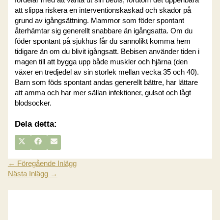
att slippa riskera en interventionskaskad och skador på
grund av igångsättning. Mammor som föder spontant
återhämtar sig generellt snabbare än igångsatta. Om du
föder spontant på sjukhus får du sannolikt komma hem
tidigare än om du blivit igångsatt. Bebisen använder tiden i
magen till att bygga upp både muskler och hjärna (den
växer en tredjedel av sin storlek mellan vecka 35 och 40).
Barn som föds spontant andas generellt bättre, har lättare
att amma och har mer sällan infektioner, gulsot och lågt
blodsocker.
Dela detta:
DELA
DELA
DELA
X
FACEBOOK
E-
PÅ
PÅ
PÅ
(TWITTER)
POST
←
Föregående Inlägg
Nästa Inlägg
→