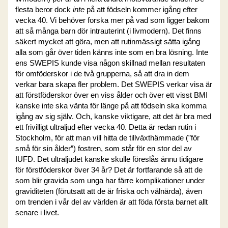
flesta beror dock
inte
på att födseln kommer igång efter
vecka 40. Vi behöver forska mer på vad som ligger bakom
att så många barn dör intrauterint (i livmodern). Det finns
säkert mycket att göra, men att rutinmässigt sätta igång
alla som går över tiden känns inte som en bra lösning. Inte
ens SWEPIS kunde visa någon skillnad mellan resultaten
för omföderskor i de två grupperna, så att dra in dem
verkar bara skapa fler problem. Det SWEPIS verkar visa är
att förstföderskor över en viss ålder och över ett visst BMI
kanske inte ska vänta för länge på att födseln ska komma
igång av sig själv. Och, kanske viktigare, att det är bra med
ett frivilligt ultraljud efter vecka 40. Detta är redan rutin i
Stockholm, för att man vill hitta de tillväxthämmade (”för
små för sin ålder”) fostren, som står för en stor del av
IUFD. Det ultraljudet kanske skulle föreslås ännu tidigare
för förstföderskor över 34 år? Det är fortfarande så att de
som blir gravida som unga har färre komplikationer under
graviditeten (förutsatt att de är friska och välnärda), även
om trenden i vår del av världen är att föda första barnet allt
senare i livet.