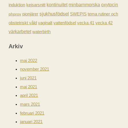
kontinuitet
minbarnmorska
induktion
kejsarsnitt
oxytocin
sjukhusfödsel
pionjärer
SWEPIS
tema rutiner och
phprov
obstetriskt våld
vaginalt
vecka 41
vecka 42
vattenfödsel
värkarbetet
waterbirth
Arkiv
maj 2022
november 2021
juni 2021
maj 2021
april 2021
mars 2021
februari 2021
januari 2021