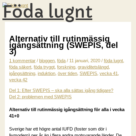
Föda lugnt
Hoppa
till
innehåll
HUVUDMENY
Alternativ till rutinmässig
igångsättning (SWEPIS, del
3)
1 kommentar
/
bloggen
,
föda
/
11 januari, 2020
/
föda lugnt
,
föda säkert
,
föda tryggt
,
forskning
,
graviditetslängd
,
igångsättning
,
induktion
,
över tiden
,
SWEPIS
,
vecka 41
,
vecka 42
Del 1: Efter SWEPIS – ska alla sättas igång tidigare?
Del 2: problemen med SWEPIS
Alternativ till rutinmässig igångsättning för alla i vecka
41+0
Sverige har ett högre antal IUFD (foster som dör i
livmodern) per år än i flera andra motsvarande länder. De