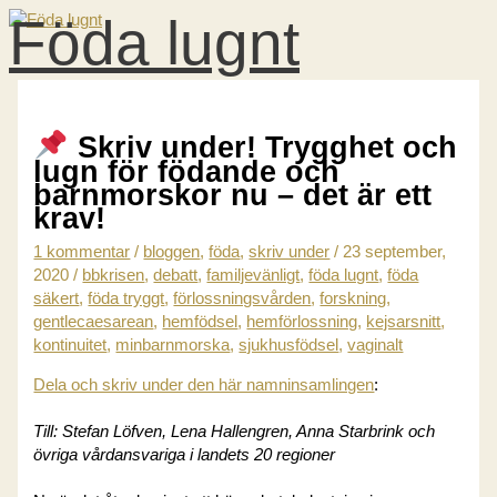
Föda lugnt
Hoppa
till
innehåll
HUVUDMENY
Skriv under! Trygghet och
lugn för födande och
barnmorskor nu – det är ett
krav!
1 kommentar
/
bloggen
,
föda
,
skriv under
/
23 september,
2020
/
bbkrisen
,
debatt
,
familjevänligt
,
föda lugnt
,
föda
säkert
,
föda tryggt
,
förlossningsvården
,
forskning
,
gentlecaesarean
,
hemfödsel
,
hemförlossning
,
kejsarsnitt
,
kontinuitet
,
minbarnmorska
,
sjukhusfödsel
,
vaginalt
Dela och skriv under den här namninsamlingen
:
Till: Stefan Löfven, Lena Hallengren, Anna Starbrink och
övriga vårdansvariga i landets 20 regioner