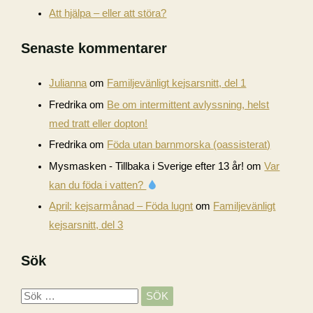
Att hjälpa – eller att störa?
Senaste kommentarer
Julianna
om
Familjevänligt kejsarsnitt, del 1
Fredrika
om
Be om intermittent avlyssning, helst
med tratt eller dopton!
Fredrika
om
Föda utan barnmorska (oassisterat)
Mysmasken - Tillbaka i Sverige efter 13 år!
om
Var
kan du föda i vatten?
April: kejsarmånad – Föda lugnt
om
Familjevänligt
kejsarsnitt, del 3
Sök
S