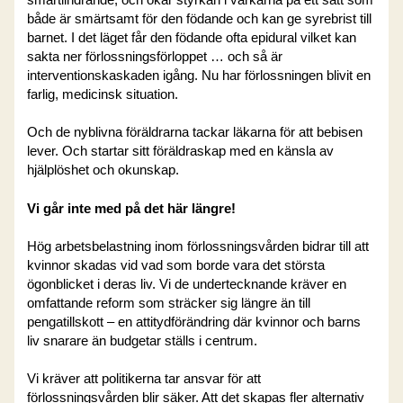
smärtlindrande, och ökar styrkan i värkarna på ett sätt som
både är smärtsamt för den födande och kan ge syrebrist till
barnet. I det läget får den födande ofta epidural vilket kan
sakta ner förlossningsförloppet … och så är
interventionskaskaden igång. Nu har förlossningen blivit en
farlig, medicinsk situation.
Och de nyblivna föräldrarna tackar läkarna för att bebisen
lever. Och startar sitt föräldraskap med en känsla av
hjälplöshet och okunskap.
Vi går inte med på det här längre!
Hög arbetsbelastning inom förlossningsvården bidrar till att
kvinnor skadas vid vad som borde vara det största
ögonblicket i deras liv. Vi de undertecknande kräver en
omfattande reform som sträcker sig längre än till
pengatillskott – en attitydförändring där kvinnor och barns
liv snarare än budgetar ställs i centrum.
Vi kräver att politikerna tar ansvar för att
förlossningsvården blir säker. Att det skapas fler alternativ