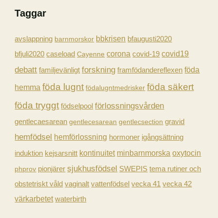
ö
Taggar
k
e
avslappning
bbkrisen
barnmorskor
bfaugusti2020
f
caseload
corona
covid-19
covid19
bfjuli2020
Cayenne
t
forskning
debatt
föda
familjevänligt
framfödandereflexen
e
föda lugnt
föda säkert
r
hemma
födalugntmedrisker
:
föda tryggt
förlossningsvården
födselpool
gravid
gentlecaesarean
gentlecesarean
gentlecsection
hemfödsel
hemförlossning
hormoner
igångsättning
kontinuitet
minbarnmorska
induktion
kejsarsnitt
oxytocin
sjukhusfödsel
pionjärer
SWEPIS
tema rutiner och
phprov
obstetriskt våld
vaginalt
vecka 41
vecka 42
vattenfödsel
värkarbetet
waterbirth