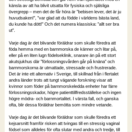
känsla av att ha blivit utsatta för fysiska och själsliga
övergrepp – men det de får höra är ”bebisen lever, det är ju
huvudsaken!”, ”var glad att du födde i världens bästa land,
du kunde ha dött!” Och det numera klassiska: ”allt ser bra
ut”.
Varje dag är det blivande föräldrar som skulle föredra att
föda hemma med en barnmorska de känner och litar på,
eller på en liten lugn födelseklinik, snarare än på ett stort
akutsjukhus där ”förlossningsvården går på knäna” och
barnmorskorna är utmattade, stressade och frustrerade.
Det är inte ett alternativ i Sverige, till skillnad från i flertalet
andra länder trots att tungt vägande forskning visar att
kvinnor som föder på barnmorskeledda enheter har färre
förlossningsskador, högre patienttillfredsställelse och ingen
högre mödra- och barnmortalitet. I värsta fall, och ganska
ofta, blir dessa föräldrar bemötta som mindre vetande.
Varje dag är det blivande föräldrar som skulle föredra ett
kejsarsnitt framför risken att tvingas till en stressig vaginal
födsel som alldeles för ofta slutar med andra och tredje, till