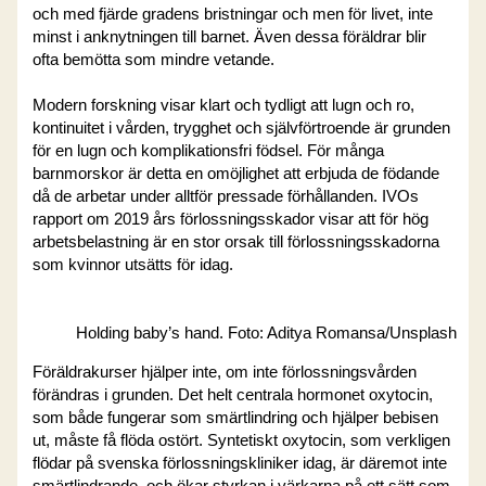
och med fjärde gradens bristningar och men för livet, inte
minst i anknytningen till barnet. Även dessa föräldrar blir
ofta bemötta som mindre vetande.
Modern forskning visar klart och tydligt att lugn och ro,
kontinuitet i vården, trygghet och självförtroende är grunden
för en lugn och komplikationsfri födsel. För många
barnmorskor är detta en omöjlighet att erbjuda de födande
då de arbetar under alltför pressade förhållanden. IVOs
rapport om 2019 års förlossningsskador visar att för hög
arbetsbelastning är en stor orsak till förlossningsskadorna
som kvinnor utsätts för idag.
Holding baby’s hand. Foto: Aditya Romansa/Unsplash
Föräldrakurser hjälper inte, om inte förlossningsvården
förändras i grunden. Det helt centrala hormonet oxytocin,
som både fungerar som smärtlindring och hjälper bebisen
ut, måste få flöda ostört. Syntetiskt oxytocin, som verkligen
flödar på svenska förlossningskliniker idag, är däremot inte