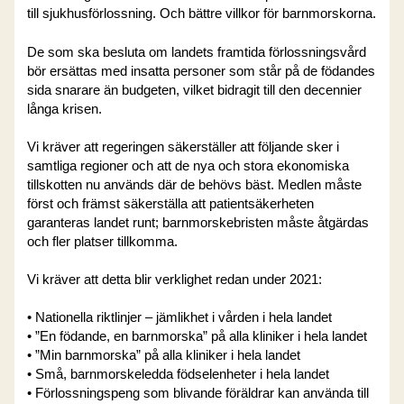
till sjukhusförlossning. Och bättre villkor för barnmorskorna.
De som ska besluta om landets framtida förlossningsvård
bör ersättas med insatta personer som står på de födandes
sida snarare än budgeten, vilket bidragit till den decennier
långa krisen.
Vi kräver att regeringen säkerställer att följande sker i
samtliga regioner och att de nya och stora ekonomiska
tillskotten nu används där de behövs bäst. Medlen måste
först och främst säkerställa att patientsäkerheten
garanteras landet runt; barnmorskebristen måste åtgärdas
och fler platser tillkomma.
Vi kräver att detta blir verklighet redan under 2021:
• Nationella riktlinjer – jämlikhet i vården i hela landet
• ”En födande, en barnmorska” på alla kliniker i hela landet
• ”Min barnmorska” på alla kliniker i hela landet
• Små, barnmorskeledda födselenheter i hela landet
• Förlossningspeng som blivande föräldrar kan använda till