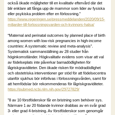
också ökade möjligheter till en kvalitativ eftervård där det
blir enklare att fånga upp de mammor som lider av fysiska
eller psykiska problem efter en förlossning.”
https://www.regeringen.se/pressmeddelanden/2020/09/15-
miljarder-till-forlossningsvarden-och-kvinnors-halsa/
“Maternal and perinatal outcomes by planned place of birth
among women with low-risk pregnancies in high-income
countries: A systematic review and meta-analysis”.
Systematisk sammanställning av 28 studier från
höginkomstländer. Högkvalitativ evidens som visar att val
av födelseplats inte påverkar barnadödligheten för
lågriskgraviditeter. Den ökade risken för mödradödlighet
och obstetriska interventioner ger stöd för att födelsecentra
utanför sjukhus bör införlivas i förlossningsvården, samt för
att hemfödslar bör rekommenderas för lågriskgraviditeter.
https://pubmed.ncbi.nlm.nih.gov/29727829/
”8 av 10 förstföderskor får en bristning som behöver sys.
Närmare 1 av 20 födande kvinnor drabbas av en svår grad
3- eller grad 4-bristning. Av förstföderskor som genomgår