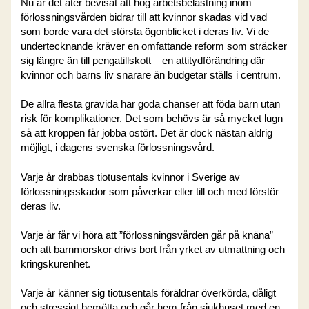
Nu är det åter bevisat att hög arbetsbelastning inom
förlossningsvården bidrar till att kvinnor skadas vid vad
som borde vara det största ögonblicket i deras liv. Vi de
undertecknande kräver en omfattande reform som sträcker
sig längre än till pengatillskott – en attitydförändring där
kvinnor och barns liv snarare än budgetar ställs i centrum.
De allra flesta gravida har goda chanser att föda barn utan
risk för komplikationer. Det som behövs är så mycket lugn
så att kroppen får jobba ostört. Det är dock nästan aldrig
möjligt, i dagens svenska förlossningsvård.
Varje år drabbas tiotusentals kvinnor i Sverige av
förlossningsskador som påverkar eller till och med förstör
deras liv.
Varje år får vi höra att ”förlossningsvården går på knäna”
och att barnmorskor drivs bort från yrket av utmattning och
kringskurenhet.
Varje år känner sig tiotusentals föräldrar överkörda, dåligt
och stressigt bemötta och går hem från sjukhuset med en