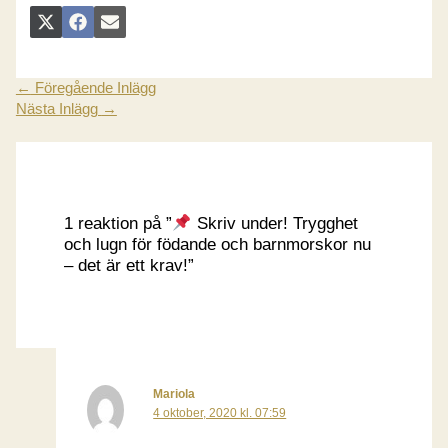
DELA
DELA
DELA
X
FACEBOOK
E-
PÅ
PÅ
PÅ
(TWITTER)
POST
←
Föregående Inlägg
Nästa Inlägg
→
1 reaktion på ”
Skriv under! Trygghet
och lugn för födande och barnmorskor nu
– det är ett krav!”
Mariola
4 oktober, 2020 kl. 07:59