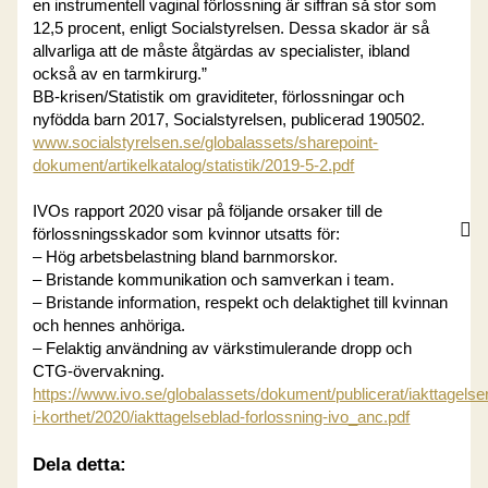
en instrumentell vaginal förlossning är siffran så stor som
12,5 procent, enligt Socialstyrelsen. Dessa skador är så
allvarliga att de måste åtgärdas av specialister, ibland
också av en tarmkirurg.”
BB-krisen/Statistik om graviditeter, förlossningar och
nyfödda barn 2017, Socialstyrelsen, publicerad 190502.
www.socialstyrelsen.se/globalassets/sharepoint-
dokument/artikelkatalog/statistik/2019-5-2.pdf
IVOs rapport 2020 visar på följande orsaker till de
förlossningsskador som kvinnor utsatts för:
– Hög arbetsbelastning bland barnmorskor.
– Bristande kommunikation och samverkan i team.
– Bristande information, respekt och delaktighet till kvinnan
och hennes anhöriga.
– Felaktig användning av värkstimulerande dropp och
CTG-övervakning.
https://www.ivo.se/globalassets/dokument/publicerat/iakttagelse
i-korthet/2020/iakttagelseblad-forlossning-ivo_anc.pdf
Dela detta: