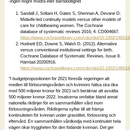
-ingen högre mödra eller barndödlighet
Sandall J, Soltani H, Gates S, Shennan A, Devane D.
Midwife-led continuity models versus other models of
care for childbearing women. The Cochrane
database of systematic reviews 2016; 4: CD004667.
https://www.cochranelibrary.com/cdsr/doi/10.1002/14651
Hodnett ED, Downe S, Walsh D. (2012). Alternative
versus conventional institutional settings for birth.
Cochrane Database of Systematic Reviews, Issue 8.
Hämtad 20200916.
https://www.cochranelibrary.com/cdsr/doi/10.1002/14651
”I budgetpropositionen för 2021 föreslår regeringen att
medlen till förlossningsvården och kvinnors hälsa ska öka
med 500 miljoner kronor för 2021 och beräknar att avsätta
500 miljoner kronor 2022. Insatserna omfattar bland annat
nationella riktlinjer för en sammanhållen vård inom
förlossningsvården. Riktlinjerna syftar till att främja
kontinuiteten för kvinnan under graviditet, förlossning och
eftervård. En sammanhållen vårdkedja med kontinuitet hela
vägen ökar tryggheten för den födande kvinnan. Det ger