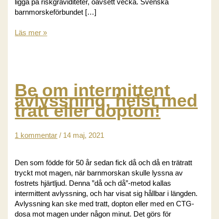
ligga på riskgraviditeter, oavsett vecka. Svenska
barnmorskeförbundet […]
Svenska
Läs mer »
barnmorskeförbundets
remissvar
om
nya
riktlinjen
Be om intermittent
att
avlyssning, helst med
sätta
tratt eller dopton!
igång
gravida
i
1 kommentar
/
14 maj, 2021
vecka
41+0
Den som födde för 50 år sedan fick då och då en trätratt
tryckt mot magen, när barnmorskan skulle lyssna av
fostrets hjärtljud. Denna ”då och då”-metod kallas
intermittent avlyssning, och har visat sig hållbar i längden.
Avlyssning kan ske med tratt, dopton eller med en CTG-
dosa mot magen under någon minut. Det görs för