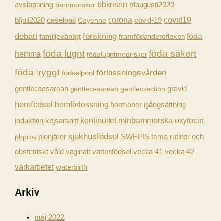
avslappning
bbkrisen
barnmorskor
bfaugusti2020
f
caseload
corona
covid-19
covid19
bfjuli2020
Cayenne
t
forskning
debatt
föda
familjevänligt
framfödandereflexen
e
föda lugnt
föda säkert
r
hemma
födalugntmedrisker
:
föda tryggt
förlossningsvården
födselpool
gravid
gentlecaesarean
gentlecesarean
gentlecsection
hemfödsel
hemförlossning
hormoner
igångsättning
kontinuitet
minbarnmorska
induktion
kejsarsnitt
oxytocin
sjukhusfödsel
pionjärer
SWEPIS
tema rutiner och
phprov
obstetriskt våld
vaginalt
vecka 41
vecka 42
vattenfödsel
värkarbetet
waterbirth
Arkiv
maj 2022