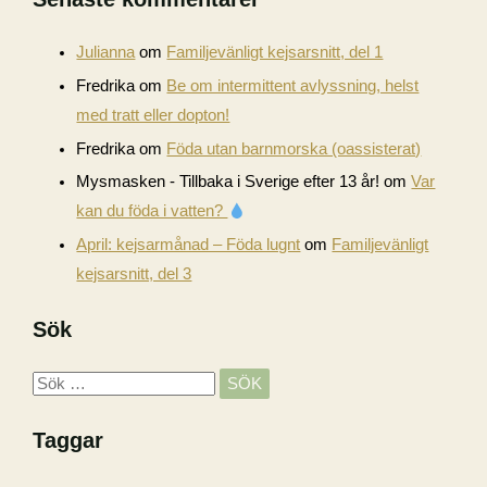
Julianna
om
Familjevänligt kejsarsnitt, del 1
Fredrika
om
Be om intermittent avlyssning, helst
med tratt eller dopton!
Fredrika
om
Föda utan barnmorska (oassisterat)
Mysmasken - Tillbaka i Sverige efter 13 år!
om
Var
kan du föda i vatten?
April: kejsarmånad – Föda lugnt
om
Familjevänligt
kejsarsnitt, del 3
Sök
S
ö
Taggar
k
e