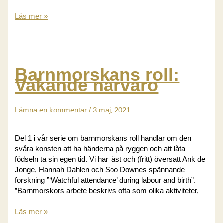
Be
Läs mer »
om
intermittent
avlyssning,
helst
med
Barnmorskans roll:
tratt
Vakande närvaro
eller
dopton!
Lämna en kommentar
/
3 maj, 2021
Del 1 i vår serie om barnmorskans roll handlar om den
svåra konsten att ha händerna på ryggen och att låta
födseln ta sin egen tid. Vi har läst och (fritt) översatt Ank de
Jonge, Hannah Dahlen och Soo Downes spännande
forskning ”‘Watchful attendance’ during labour and birth”.
”Barnmorskors arbete beskrivs ofta som olika aktiviteter,
Barnmorskans
Läs mer »
roll: