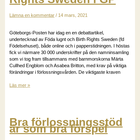
Lämna en kommentar
/
14 mars, 2021
Göteborgs-Posten har idag en en debattartikel,
undertecknad av Föda lugnt och Birth Rights Sweden (fd
Födelsehuset), både online och i papperstidningen. I höstas
fick vi närmare 30 000 underskrifter på den namninsamling
som vi tog fram tillsammans med barnmorskorna Märta
Cullhed Engblom och Asabea Britton, med krav på viktiga
förändringar i förlossningsvården. De viktigaste kraven
Föda
Läs mer »
lugnt
och
Birth
Rights
Sweden
Bra förlossningsstöd
i
är som bra förspel
GP