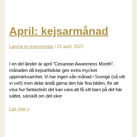
barnmorskeförbundets
remissvar
om
nya
riktlinjen
April: kejsarmånad
att
sätta
igång
Lämna en kommentar
/
23 april, 2021
gravida
i
I en del länder är april ”Cesarean Awareness Month”,
vecka
månaden då kejsarfödslar ges extra mycket
41+0
uppmärksamhet. Vi har ingen sån månad i Sverige (så vitt
vi vet!) men delar ändå gärna den här fina bilden, för att
visa hur fantastiskt det kan vara att få sitt barn på det här
sättet, särskilt om det sker
April:
Läs mer »
kejsarmånad