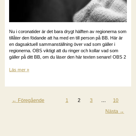
Nu i coronatider är det bara drygt hälften av regionerna som
tillåter den födande att ha med en till person på BB. Här är
en dagsaktuell sammanställning över vad som gäller i
regionerna. OBS viktigt att du ringer och kollar vad som
gäller på ditt BB, om du läser den här texten senare! OBS 2
Vilka
Läs mer »
regioner
tillåter
en
pappa/partner/anhörig
←
Föregående
1
2
3
…
10
på
BB?
Nästa
→