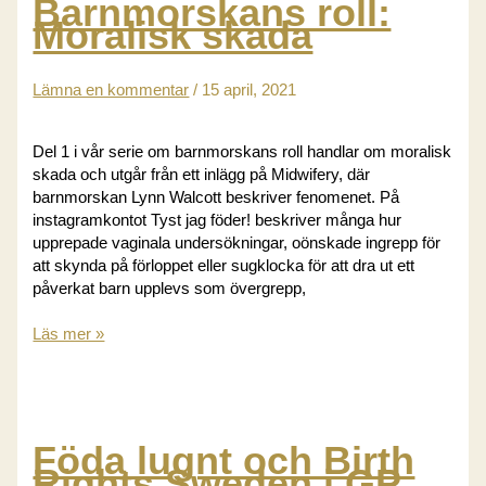
Barnmorskans roll:
öppnar
Moralisk skada
möjligheter
Lämna en kommentar
/
15 april, 2021
Del 1 i vår serie om barnmorskans roll handlar om moralisk
skada och utgår från ett inlägg på Midwifery, där
barnmorskan Lynn Walcott beskriver fenomenet. På
instagramkontot Tyst jag föder! beskriver många hur
upprepade vaginala undersökningar, oönskade ingrepp för
att skynda på förloppet eller sugklocka för att dra ut ett
påverkat barn upplevs som övergrepp,
Barnmorskans
Läs mer »
roll:
Moralisk
skada
Föda lugnt och Birth
Rights Sweden i GP