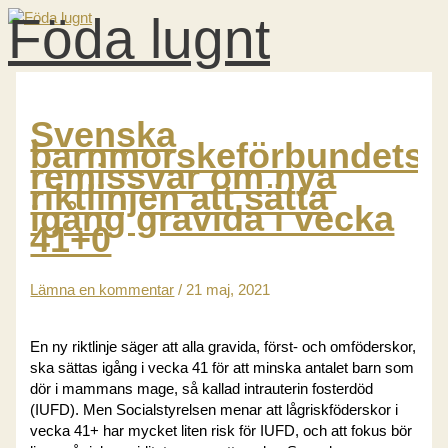
Föda lugnt
Hoppa
till
innehåll
HUVUDMENY
Svenska
barnmorskeförbundets
remissvar om nya
riktlinjen att sätta
igång gravida i vecka
41+0
Lämna en kommentar
/
21 maj, 2021
En ny riktlinje säger att alla gravida, först- och omföderskor,
ska sättas igång i vecka 41 för att minska antalet barn som
dör i mammans mage, så kallad intrauterin fosterdöd
(IUFD). Men Socialstyrelsen menar att lågriskföderskor i
vecka 41+ har mycket liten risk för IUFD, och att fokus bör