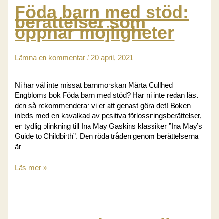
Föda barn med stöd:
berättelser som
öppnar möjligheter
Lämna en kommentar
/
20 april, 2021
Ni har väl inte missat barnmorskan Märta Cullhed
Engbloms bok Föda barn med stöd? Har ni inte redan läst
den så rekommenderar vi er att genast göra det! Boken
inleds med en kavalkad av positiva förlossningsberättelser,
en tydlig blinkning till Ina May Gaskins klassiker ”Ina May’s
Guide to Childbirth”. Den röda tråden genom berättelserna
är
Föda
Läs mer »
barn
med
stöd:
berättelser
som