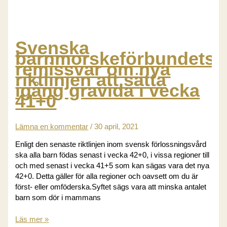
Vakande
närvaro
Svenska
barnmorskeförbundets
remissvar om nya
riktlinjen att sätta
igång gravida i vecka
41+0
Lämna en kommentar
/
30 april, 2021
Enligt den senaste riktlinjen inom svensk förlossningsvård
ska alla barn födas senast i vecka 42+0, i vissa regioner till
och med senast i vecka 41+5 som kan sägas vara det nya
42+0. Detta gäller för alla regioner och oavsett om du är
först- eller omföderska.Syftet sägs vara att minska antalet
barn som dör i mammans
Svenska
Läs mer »