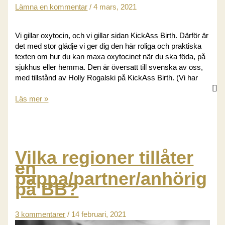
Lämna en kommentar
/
4 mars, 2021
Vi gillar oxytocin, och vi gillar sidan KickAss Birth. Därför är
det med stor glädje vi ger dig den här roliga och praktiska
texten om hur du kan maxa oxytocinet när du ska föda, på
sjukhus eller hemma. Den är översatt till svenska av oss,
med tillstånd av Holly Rogalski på KickAss Birth. (Vi har
Bra
Läs mer »
förlossningsstöd
är
som
bra
förspel
Vilka regioner tillåter
en
pappa/partner/anhörig
på BB?
3 kommentarer
/
14 februari, 2021