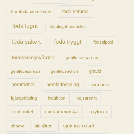
föda hemma
framfödandereflexen
föda lugnt
födalugntmedrisker
föda säkert
föda tryggt
födselpool
förlossningsvården
gentlecaesarean
gravid
gentlecesarean
gentlecsection
hemfödsel
hemförlossning
hormoner
igångsättning
induktion
kejsarsnitt
kontinuitet
minbarnmorska
oxytocin
sjukhusfödsel
pionjärer
phprov