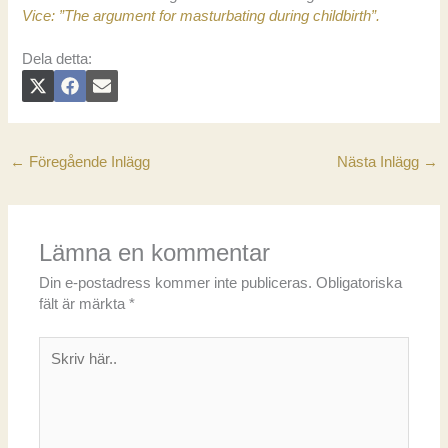
Vice: ”The argument for masturbating during childbirth”.
Dela detta:
DELA
DELA
DELA
X
F
E
PÅ
PÅ
PÅ
(
A
-
T
C
P
W
E
O
I
B
S
T
O
T
←
Föregående Inlägg
Nästa Inlägg
→
T
O
E
K
R
)
Lämna en kommentar
Din e-postadress kommer inte publiceras.
Obligatoriska
fält är märkta
*
Skriv
här..