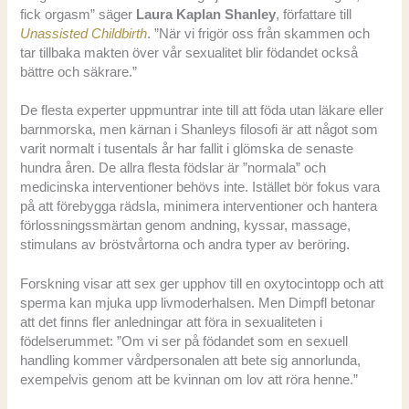
fick orgasm” säger
Laura Kaplan Shanley
, författare till
Unassisted Childbirth
. ”När vi frigör oss från skammen och
tar tillbaka makten över vår sexualitet blir födandet också
bättre och säkrare.”
De flesta experter uppmuntrar inte till att föda utan läkare eller
barnmorska, men kärnan i Shanleys filosofi är att något som
varit normalt i tusentals år har fallit i glömska de senaste
hundra åren. De allra flesta födslar är ”normala” och
medicinska interventioner behövs inte. Istället bör fokus vara
på att förebygga rädsla, minimera interventioner och hantera
förlossningssmärtan genom andning, kyssar, massage,
stimulans av bröstvårtorna och andra typer av beröring.
Forskning visar att sex ger upphov till en oxytocintopp och att
sperma kan mjuka upp livmoderhalsen. Men Dimpfl betonar
att det finns fler anledningar att föra in sexualiteten i
födelserummet: ”Om vi ser på födandet som en sexuell
handling kommer vårdpersonalen att bete sig annorlunda,
exempelvis genom att be kvinnan om lov att röra henne.”