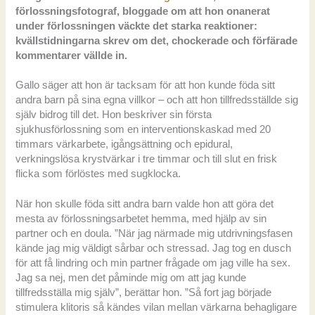
förlossningsfotograf, bloggade om att hon onanerat
under förlossningen väckte det starka reaktioner:
kvällstidningarna skrev om det, chockerade och förfärade
kommentarer vällde in.
Gallo säger att hon är tacksam för att hon kunde föda sitt
andra barn på sina egna villkor – och att hon tillfredsställde sig
själv bidrog till det. Hon beskriver sin första
sjukhusförlossning som en interventionskaskad med 20
timmars värkarbete, igångsättning och epidural,
verkningslösa krystvärkar i tre timmar och till slut en frisk
flicka som förlöstes med sugklocka.
När hon skulle föda sitt andra barn valde hon att göra det
mesta av förlossningsarbetet hemma, med hjälp av sin
partner och en doula. ”När jag närmade mig utdrivningsfasen
kände jag mig väldigt sårbar och stressad. Jag tog en dusch
för att få lindring och min partner frågade om jag ville ha sex.
Jag sa nej, men det påminde mig om att jag kunde
tillfredsställa mig själv”, berättar hon. ”Så fort jag började
stimulera klitoris så kändes vilan mellan värkarna behagligare