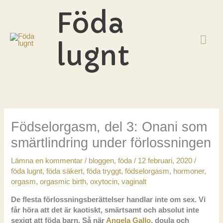
Hoppa
Föda
till
innehåll
HU
lugnt
Födselorgasm, del 3: Onani som
smärtlindring under förlossningen
Lämna en kommentar
/
bloggen
,
föda
/
12 februari, 2020
/
föda lugnt
,
föda säkert
,
föda tryggt
,
födselorgasm
,
hormoner
,
orgasm
,
orgasmic birth
,
oxytocin
,
vaginalt
De flesta förlossningsberättelser handlar inte om sex. Vi
får höra att det är kaotiskt, smärtsamt och absolut inte
sexigt att föda barn. Så när
Angela Gallo
, doula och