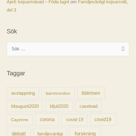
April: kejsarmånad – Föda lugnt
om
Familjevänligt kejsarsnitt,
del 3
Sök
S
ö
k
Taggar
e
f
t
avslappning
bbkrisen
barnmorskor
e
caseload
bfaugusti2020
bfjuli2020
r
:
corona
covid-19
covid19
Cayenne
forskning
debatt
familjevänligt