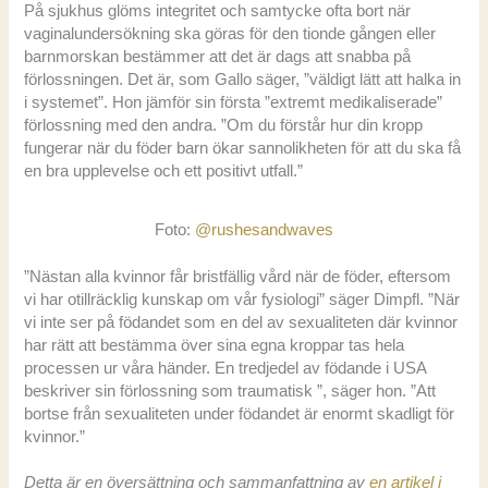
På sjukhus glöms integritet och samtycke ofta bort när
vaginalundersökning ska göras för den tionde gången eller
barnmorskan bestämmer att det är dags att snabba på
förlossningen. Det är, som Gallo säger, ”väldigt lätt att halka in
i systemet”. Hon jämför sin första ”extremt medikaliserade”
förlossning med den andra. ”Om du förstår hur din kropp
fungerar när du föder barn ökar sannolikheten för att du ska få
en bra upplevelse och ett positivt utfall.”
Foto:
@rushesandwaves
”Nästan alla kvinnor får bristfällig vård när de föder, eftersom
vi har otillräcklig kunskap om vår fysiologi” säger Dimpfl. ”När
vi inte ser på födandet som en del av sexualiteten där kvinnor
har rätt att bestämma över sina egna kroppar tas hela
processen ur våra händer. En tredjedel av födande i USA
beskriver sin förlossning som traumatisk ”, säger hon. ”Att
bortse från sexualiteten under födandet är enormt skadligt för
kvinnor.”
Detta är en översättning och sammanfattning av
en artikel i