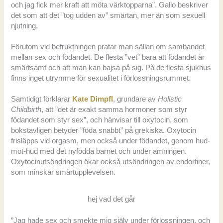
och jag fick mer kraft att möta värktopparna”. Gallo beskriver
det som att det ”tog udden av” smärtan, mer än som sexuell
njutning.
Förutom vid befruktningen pratar man sällan om sambandet
mellan sex och födandet. De flesta ”vet” bara att födandet är
smärtsamt och att man kan bajsa på sig. På de flesta sjukhus
finns inget utrymme för sexualitet i förlossningsrummet.
Samtidigt förklarar
Kate Dimpfl
, grundare av
Holistic
Childbirth
, att ”det är exakt samma hormoner som styr
födandet som styr sex”, och hänvisar till oxytocin, som
bokstavligen betyder ”föda snabbt” på grekiska. Oxytocin
frisläpps vid orgasm, men också under födandet, genom hud-
mot-hud med det nyfödda barnet och under amningen.
Oxytocinutsöndringen ökar också utsöndringen av endorfiner,
som minskar smärtupplevelsen.
hej vad det går
”Jag hade sex och smekte mig själv under förlossningen, och