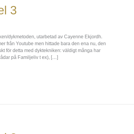
el 3
niken/dykmetoden, utarbetad av Cayenne Ekjordh.
mer från Youtube men hittade bara den ena nu, den
iskt för detta med dyktekniken: väldigt många har
dar på Familjeliv t ex), […]