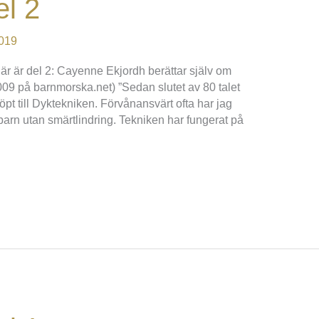
el 2
019
 Här är del 2: Cayenne Ekjordh berättar själv om
009 på barnmorska.net) ”Sedan slutet av 80 talet
öpt till Dyktekniken. Förvånansvärt ofta har jag
 barn utan smärtlindring. Tekniken har fungerat på