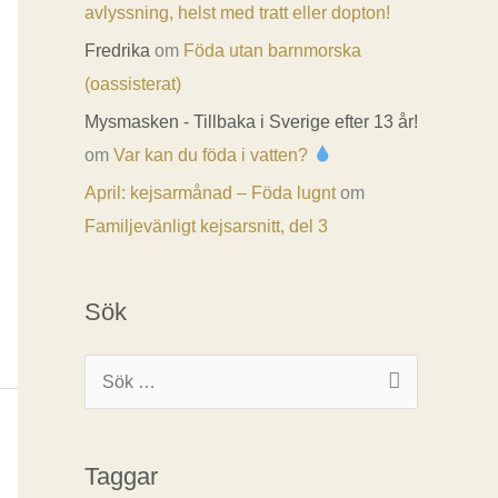
avlyssning, helst med tratt eller dopton!
Fredrika
om
Föda utan barnmorska
(oassisterat)
Mysmasken - Tillbaka i Sverige efter 13 år!
om
Var kan du föda i vatten?
April: kejsarmånad – Föda lugnt
om
Familjevänligt kejsarsnitt, del 3
Sök
S
ö
k
Taggar
e