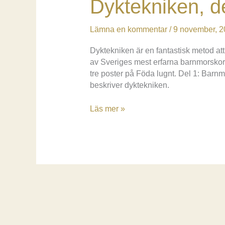
Dyktekniken, d
Lämna en kommentar
/
9 november, 2
Dyktekniken är en fantastisk metod at
av Sveriges mest erfarna barnmorskor
tre poster på Föda lugnt. Del 1: Barn
beskriver dyktekniken.
Dyktekniken,
Läs mer »
del
1