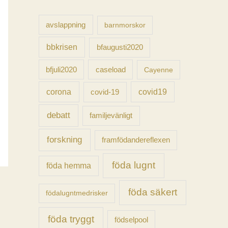
f
t
avslappning
barnmorskor
e
bbkrisen
bfaugusti2020
r
caseload
bfjuli2020
Cayenne
:
corona
covid-19
covid19
debatt
familjevänligt
forskning
framfödandereflexen
föda lugnt
föda hemma
föda säkert
födalugntmedrisker
föda tryggt
födselpool