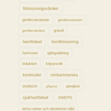
förlossningsvården
gentlecaesarean
gentlecesarean
gravid
gentlecsection
hemfödsel
hemförlossning
hormoner
igångsättning
induktion
kejsarsnitt
kontinuitet
minbarnmorska
oxytocin
pionjärer
phprov
sjukhusfödsel
SWEPIS
tema rutiner och obstetriskt våld