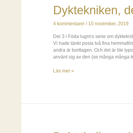
Dyktekniken, d
4 kommentarer
/
10 november, 2019
Del 3 i Föda lugnt:s serie om dyktek
Vi hade tänkt posta två fina hemmafil
andra är borttagen. Och det är lite typ
använt sig av den (se många många trå
Dyktekniken,
Läs mer »
del
3