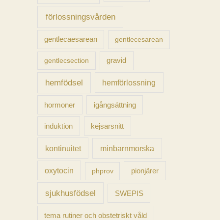
förlossningsvården
gentlecaesarean
gentlecesarean
gravid
gentlecsection
hemfödsel
hemförlossning
hormoner
igångsättning
induktion
kejsarsnitt
kontinuitet
minbarnmorska
oxytocin
pionjärer
phprov
sjukhusfödsel
SWEPIS
tema rutiner och obstetriskt våld