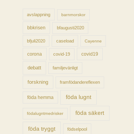
f
t
avslappning
barnmorskor
e
bbkrisen
bfaugusti2020
r
caseload
bfjuli2020
Cayenne
:
corona
covid-19
covid19
debatt
familjevänligt
forskning
framfödandereflexen
föda lugnt
föda hemma
föda säkert
födalugntmedrisker
föda tryggt
födselpool