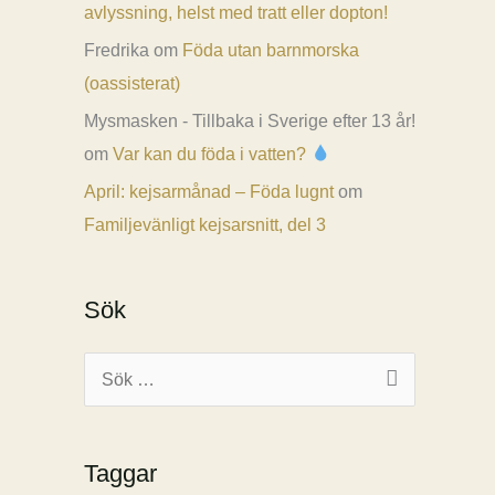
avlyssning, helst med tratt eller dopton!
Fredrika
om
Föda utan barnmorska
(oassisterat)
Mysmasken - Tillbaka i Sverige efter 13 år!
om
Var kan du föda i vatten?
April: kejsarmånad – Föda lugnt
om
Familjevänligt kejsarsnitt, del 3
Sök
S
ö
k
Taggar
e