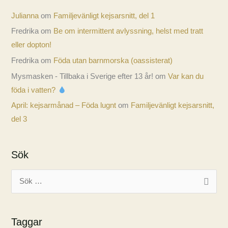
Julianna
om
Familjevänligt kejsarsnitt, del 1
Fredrika
om
Be om intermittent avlyssning, helst med tratt
eller dopton!
Fredrika
om
Föda utan barnmorska (oassisterat)
Mysmasken - Tillbaka i Sverige efter 13 år!
om
Var kan du
föda i vatten?
April: kejsarmånad – Föda lugnt
om
Familjevänligt kejsarsnitt,
del 3
Sök
S
ö
k
Taggar
e