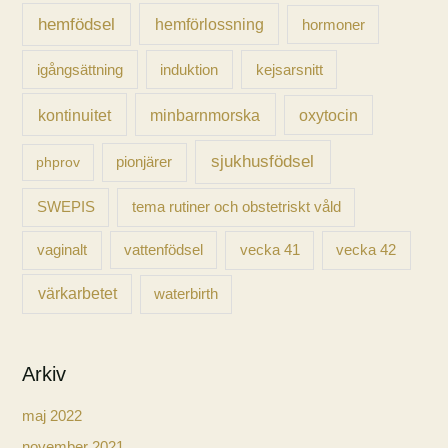
hemfödsel
hemförlossning
hormoner
igångsättning
induktion
kejsarsnitt
kontinuitet
minbarnmorska
oxytocin
sjukhusfödsel
pionjärer
phprov
SWEPIS
tema rutiner och obstetriskt våld
vaginalt
vecka 41
vecka 42
vattenfödsel
värkarbetet
waterbirth
Arkiv
maj 2022
november 2021