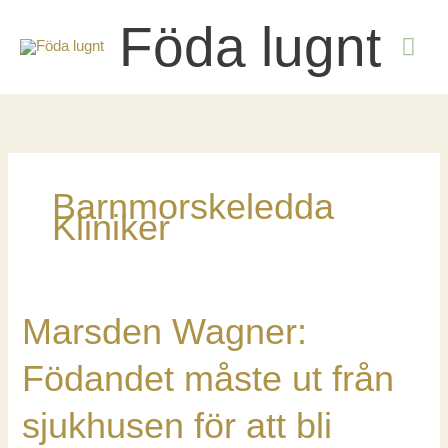
Hoppa
Föda lugnt
till
HU
innehåll
Barnmorskeledda
Kliniker
Marsden Wagner:
Födandet måste ut från
sjukhusen för att bli