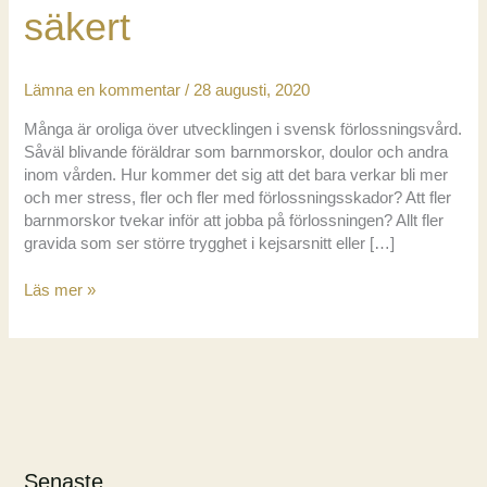
säkert
Lämna en kommentar
/
28 augusti, 2020
Många är oroliga över utvecklingen i svensk förlossningsvård.
Såväl blivande föräldrar som barnmorskor, doulor och andra
inom vården. Hur kommer det sig att det bara verkar bli mer
och mer stress, fler och fler med förlossningsskador? Att fler
barnmorskor tvekar inför att jobba på förlossningen? Allt fler
gravida som ser större trygghet i kejsarsnitt eller […]
Marsden
Läs mer »
Wagner:
Födandet
måste
ut
från
sjukhusen
för
att
Senaste