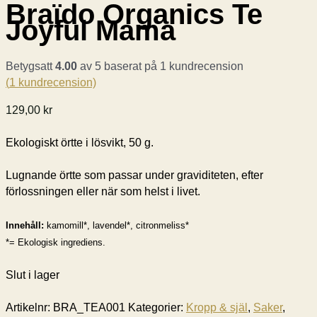
Braïdo Organics Te
Joyful Mama
Betygsatt
4.00
av 5 baserat på
1
kundrecension
(
1
kundrecension)
129,00
kr
Ekologiskt örtte i lösvikt, 50 g.
Lugnande örtte som passar under graviditeten, efter
förlossningen eller när som helst i livet.
Innehåll:
kamomill*, lavendel*, citronmeliss*
*= Ekologisk ingrediens.
Slut i lager
Artikelnr:
BRA_TEA001
Kategorier:
Kropp & själ
,
Saker
,