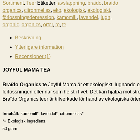
Sortiment
,
Teer
Etiketter:
avslappning
,
braido
,
braido
organics
,
citronmeliss
,
eko
,
ekologisk
,
ekologiskt
,
förlossningsdepression
,
kamomill
,
lavendel
,
lugn
,
organic
,
organics
,
örter
,
ro
,
te
Beskrivning
Ytterligare information
Recensioner (1)
JOYFUL MAMA TEA
Braïdo Organics te
Joyful Mama är ett ekologiskt, lugnande oc
förlossningen eller när som helst i livet. Det kan hjälpa mot stre
Braïdo Organics teer är tillverkade för hand av ekologiska örter 
Innehåll:
kamomill*, lavendel*, citronmeliss*
*= Ekologisk ingrediens.
50 gram.