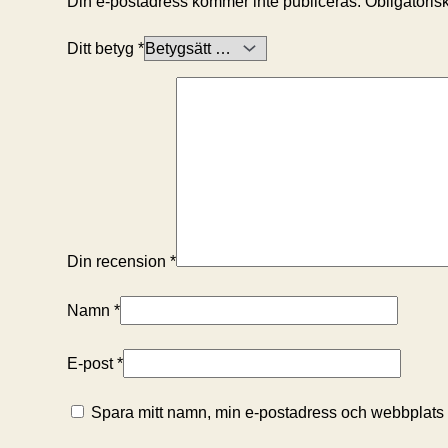
Din e-postadress kommer inte publiceras.
Obligatorisk
Ditt betyg
*
Din recension
*
Namn
*
E-post
*
Spara mitt namn, min e-postadress och webbplats i