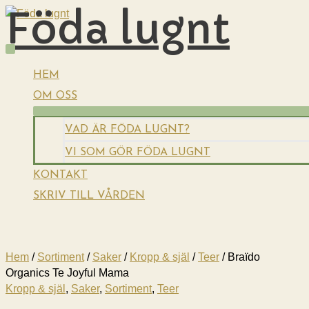
Föda lugnt
Hoppa
till
innehåll
HUVUDMENY
HEM
OM OSS
VAD ÄR FÖDA LUGNT?
VI SOM GÖR FÖDA LUGNT
KONTAKT
SKRIV TILL VÅRDEN
Hem
/
Sortiment
/
Saker
/
Kropp & själ
/
Teer
/ Braïdo
Organics Te Joyful Mama
Kropp & själ
,
Saker
,
Sortiment
,
Teer