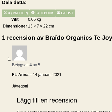
Dela detta:
DELA
DELA
DELA
X (TWITTER)
FACEBOOK
E-POST
PÅ
PÅ
PÅ
Vikt
0,05 kg
Dimensioner
13 × 7 × 22 cm
1 recension av
Braïdo Organics Te Jo
Betygsatt
4
av 5
FL-Anna
–
14 januari, 2021
Jättegott!
Lägg till en recension