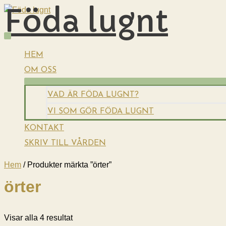
Föda lugnt
Hoppa
till
innehåll
HUVUDMENY
HEM
OM OSS
VAD ÄR FÖDA LUGNT?
VI SOM GÖR FÖDA LUGNT
KONTAKT
SKRIV TILL VÅRDEN
Hem
/ Produkter märkta ”örter”
örter
Sortera
Visar alla 4 resultat