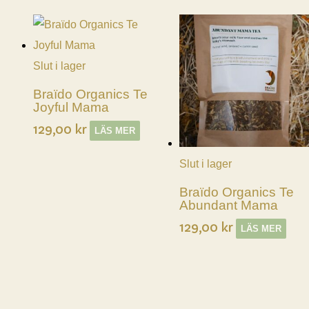
efter
senaste
Slut i lager
Braïdo Organics Te
Joyful Mama
129,00
kr
LÄS MER
Slut i lager
Braïdo Organics Te
Abundant Mama
129,00
kr
LÄS MER