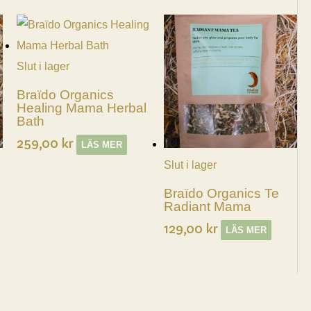
Slut i lager
Braïdo Organics
Healing Mama Herbal
Bath
259,00
kr
LÄS MER
Slut i lager
Braïdo Organics Te
Radiant Mama
129,00
kr
LÄS MER