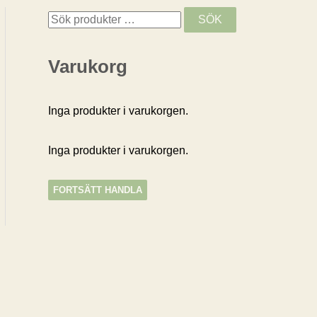
S
SÖK
ö
Varukorg
k
e
f
Inga produkter i varukorgen.
t
Inga produkter i varukorgen.
e
r
FORTSÄTT HANDLA
:
Produktkategorier
Välj en kategori