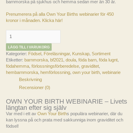
barnmorska på sjukhus och hemma sedan mer än 30 år.
Prenumerera på alla Own Your Births webinarier för 450
kronor i månaden. Klicka här!
Own
Your
Birth
LÄGG TILL I VARUKORG
25
Kategorier:
Födsel
,
Föreläsningar
,
Kunskap
,
Sortiment
mars:
Etiketter:
barnmorska
,
bf2021
,
doula
,
föda barn
,
föda lugnt
,
Agneta
födahemma
,
förlossningsförberedelse
,
graviditet
,
Bergenheim
hembarnmorska
,
hemförlossning
,
own your birth
,
webinarie
mängd
Beskrivning
Recensioner (0)
OWN YOUR BIRTH WEBINARIE
–
Livets
längtan efter sig själv
Var med i ett av
Own Your Birth
s populära webinarier, där du
kan lyssna på och prata med sakkunniga inom graviditet och
födsel!