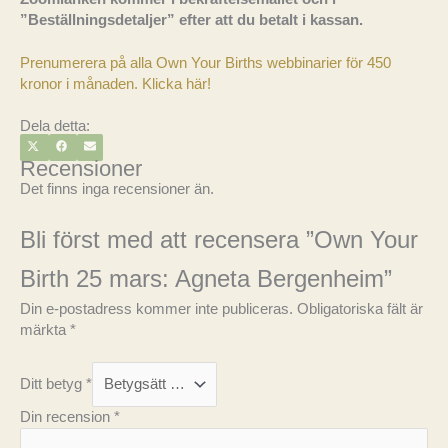
”Beställningsdetaljer” efter att du betalt i kassan.
Prenumerera på alla Own Your Births webbinarier för 450
kronor i månaden. Klicka här!
Dela detta:
DELA
DELA
DELA
X
F
E
PÅ
PÅ
PÅ
(
A
-
Recensioner
T
C
P
W
E
O
I
B
S
Det finns inga recensioner än.
T
O
T
T
O
E
K
R
Bli först med att recensera ”Own Your
)
Birth 25 mars: Agneta Bergenheim”
Din e-postadress kommer inte publiceras.
Obligatoriska fält är
märkta
*
Ditt betyg
*
Din recension
*