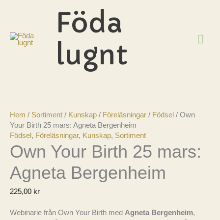
Hoppa
Föda
till
innehåll
HU
lugnt
Hem
/
Sortiment
/
Kunskap
/
Föreläsningar
/
Födsel
/ Own
Your Birth 25 mars: Agneta Bergenheim
Födsel
,
Föreläsningar
,
Kunskap
,
Sortiment
Own Your Birth 25 mars:
Agneta Bergenheim
225,00
kr
Webinarie från Own Your Birth med
Agneta Bergenheim
,