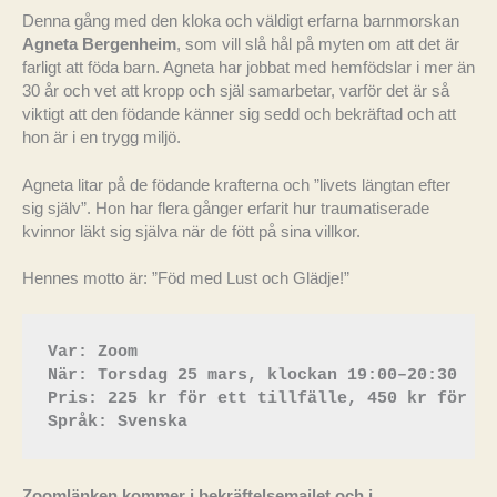
Denna gång med den kloka och väldigt erfarna barnmorskan
Agneta Bergenheim
, som vill slå hål på myten om att det är
farligt att föda barn. Agneta har jobbat med hemfödslar i mer än
30 år och vet att kropp och själ samarbetar, varför det är så
viktigt att den födande känner sig sedd och bekräftad och att
hon är i en trygg miljö.
Agneta litar på de födande krafterna och ”livets längtan efter
sig själv”. Hon har flera gånger erfarit hur traumatiserade
kvinnor läkt sig själva när de fött på sina villkor.
Hennes motto är: ”Föd med Lust och Glädje!”
Var: Zoom

När: Torsdag 25 mars, klockan 19:00–20:30

Pris: 225 kr för ett tillfälle, 450 kr för en
Språk: Svenska
Zoomlänken kommer i bekräftelsemailet och i