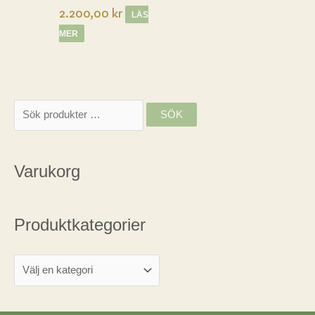
2.200,00
kr
LÄS
MER
S
SÖK
ö
k
Varukorg
e
f
t
Produktkategorier
e
r
: