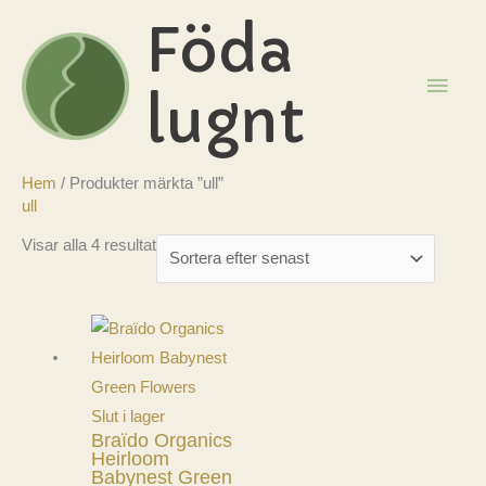
Hoppa
Föda
till
innehåll
HUV
lugnt
Hem
/ Produkter märkta ”ull”
ull
Sortera
Visar alla 4 resultat
efter
senaste
Slut i lager
Braïdo Organics
Heirloom
Babynest Green