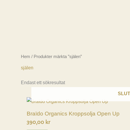
Hoppa
till
innehåll
Hem
/ Produkter märkta ”själen”
själen
Endast ett sökresultat
SLUT
Braïdo Organics Kroppsolja Open Up
390,00
kr