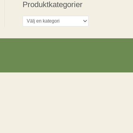
e
Produktkategorier
r
: