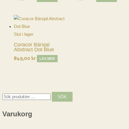
Slut i lager
Coracor Bärsjal
Abstract Dot Blue
849,00
kr
LÄS MER
S
SÖK
ö
k
Varukorg
e
f