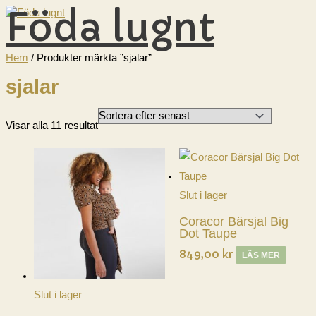
Föda lugnt
Hoppa
till
innehåll
HUVUDMENY
Hem
/ Produkter märkta ”sjalar”
sjalar
Sortera
Visar alla 11 resultat
efter
senaste
Slut i lager
Coracor Bärsjal Big
Dot Taupe
849,00
kr
LÄS MER
Slut i lager