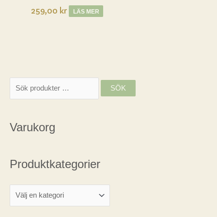
259,00
kr
LÄS MER
S
SÖK
ö
k
Varukorg
e
f
t
Produktkategorier
e
r
: