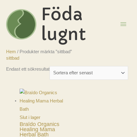
Hoppa
Föda
till
innehåll
HUV
lugnt
Hem
/ Produkter märkta ”sittbad”
sittbad
Endast ett sökresultat
Slut i lager
Braïdo Organics
Healing Mama
Herbal Bath