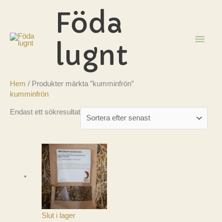
Hoppa
Föda
till
innehåll
HUV
lugnt
Hem
/ Produkter märkta ”kumminfrön”
kumminfrön
Endast ett sökresultat
Slut i lager