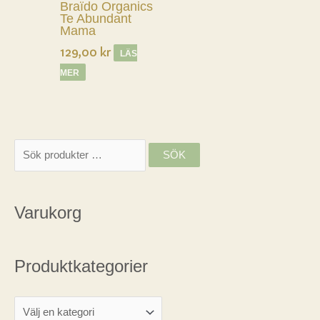
Braïdo Organics
Te Abundant
Mama
129,00
kr
LÄS
MER
S
SÖK
ö
k
Varukorg
e
f
t
Produktkategorier
e
r
: