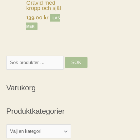
Gravid med
kropp och själ
139,00
kr
LÄS
MER
S
SÖK
ö
k
Varukorg
e
f
t
Produktkategorier
e
r
: