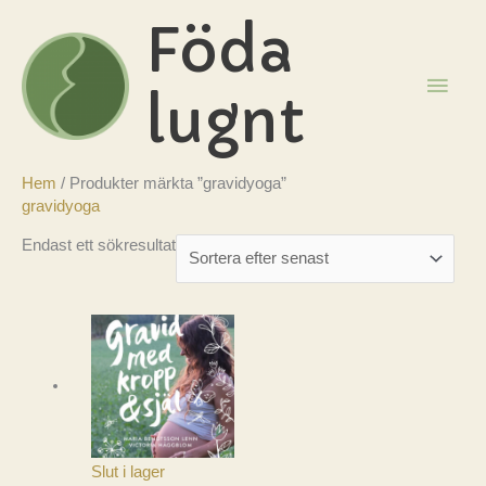
Hoppa
Föda
till
innehåll
HUV
lugnt
Hem
/ Produkter märkta ”gravidyoga”
gravidyoga
Endast ett sökresultat
Slut i lager