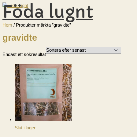
Föda lugnt
Hoppa
till
innehåll
HUVUDMENY
Hem
/ Produkter märkta ”gravidte”
gravidte
Endast ett sökresultat
Slut i lager