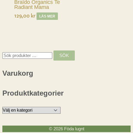
Braïdo Organics Te
Radiant Mama
129,00
kr
LÄS MER
S
SÖK
ö
k
Varukorg
e
f
Produktkategorier
t
e
r
:
© 2026
Föda lugnt