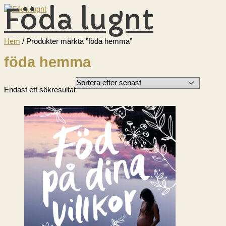
Föda lugnt
Hoppa
till
innehåll
HUVUDMENY
Hem
/ Produkter märkta ”föda hemma”
föda hemma
Endast ett sökresultat