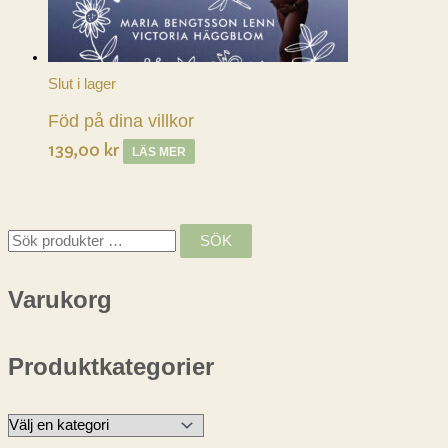
Slut i lager
Föd på dina villkor
139,00
kr
LÄS MER
S
SÖK
ö
k
Varukorg
e
f
Produktkategorier
t
e
r