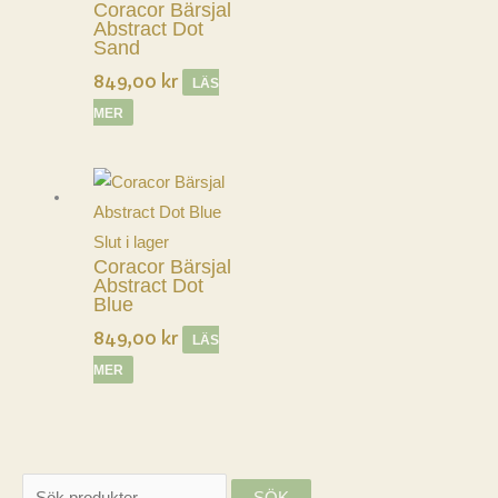
Coracor Bärsjal
Abstract Dot
Sand
849,00
kr
LÄS
MER
Slut i lager
Coracor Bärsjal
Abstract Dot
Blue
849,00
kr
LÄS
MER
S