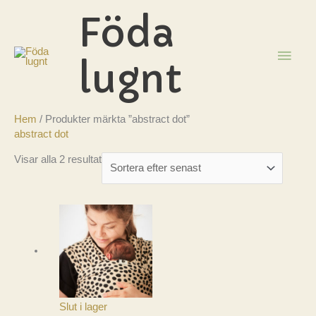
Hoppa
Föda
till
innehåll
HUV
lugnt
Hem
/ Produkter märkta ”abstract dot”
abstract dot
Sortera
Visar alla 2 resultat
efter
senaste
Slut i lager